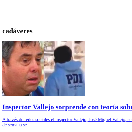
cadáveres
Inspector Vallejo sorprende con teoría so
A través de redes sociales el inspector Vallejo, José Miguel Vallejo, 
de semana se