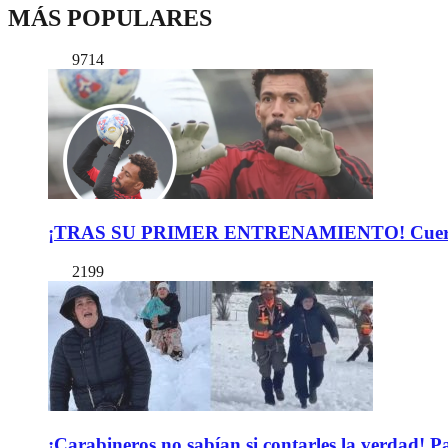
MÁS POPULARES
9714
¡TRAS SU PRIMER ENTRENAMIENTO! Cuerpo Téc
2199
¡Carabineros no sabían si contarles la verdad! P