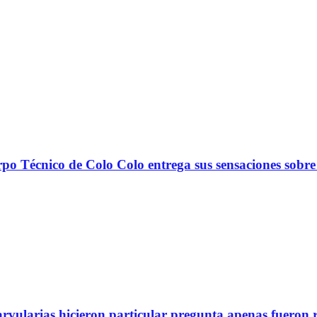
nico de Colo Colo entrega sus sensaciones sobre
arvularias hicieron particular pregunta apenas fueron 