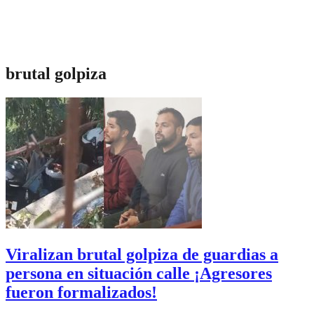
brutal golpiza
Viralizan brutal golpiza de guardias a
persona en situación calle ¡Agresores
fueron formalizados!