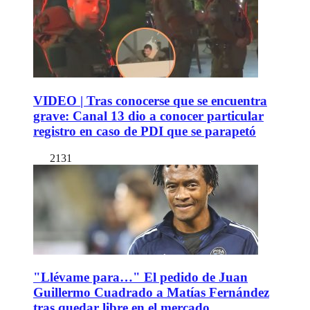
VIDEO | Tras conocerse que se encuentra
grave: Canal 13 dio a conocer particular
registro en caso de PDI que se parapetó
2131
"Llévame para…" El pedido de Juan
Guillermo Cuadrado a Matías Fernández
tras quedar libre en el mercado