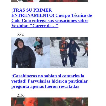
¡TRAS SU PRIMER
ENTRENAMIENTO! Cuerpo Técnico de
Colo Colo entrega sus sensaciones sobre
Vozinha: "Carece de…"
2232
¡Carabineros no sabían si contarles la
verdad! Parvularias hicieron particular
pregunta apenas fueron rescatadas
2163