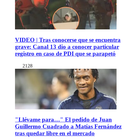
VIDEO | Tras conocerse que se encuentra
grave: Canal 13 dio a conocer particular
registro en caso de PDI que se parapetó
2128
"Llévame para…" El pedido de Juan
Guillermo Cuadrado a Matías Fernández
tras quedar libre en el mercado