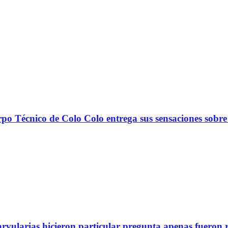
nico de Colo Colo entrega sus sensaciones sobre
arvularias hicieron particular pregunta apenas fueron 