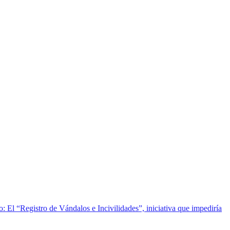
o: El “Registro de Vándalos e Incivilidades”, iniciativa que impediría