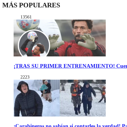
MÁS POPULARES
13561
¡TRAS SU PRIMER ENTRENAMIENTO! Cuerpo Téc
2223
¡Carabineros no sabían si contarles la verdad! P