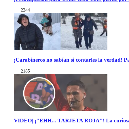
2244
¡Carabineros no sabían si contarles la verdad! P
2185
VIDEO| ¡"EHH... TARJETA ROJA"! La curiosa expl