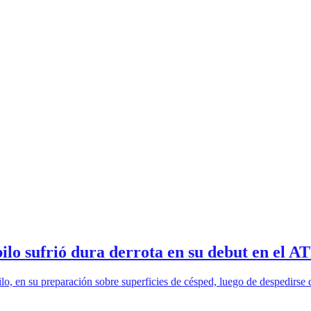
lo sufrió dura derrota en su debut en el A
ilo, en su preparación sobre superficies de césped, luego de despedirse