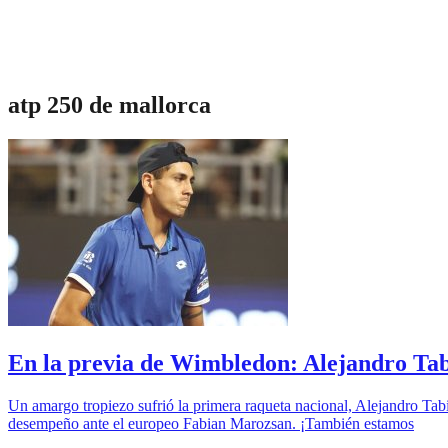
atp 250 de mallorca
En la previa de Wimbledon: Alejandro Tabi
Un amargo tropiezo sufrió la primera raqueta nacional, Alejandro Tab
desempeño ante el europeo Fabian Marozsan. ¡También estamos