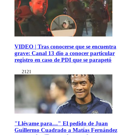
VIDEO | Tras conocerse que se encuentra
grave: Canal 13 dio a conocer particular
registro en caso de PDI que se parapetó
2121
"Llévame para…" El pedido de Juan
Guillermo Cuadrado a Matías Fernández