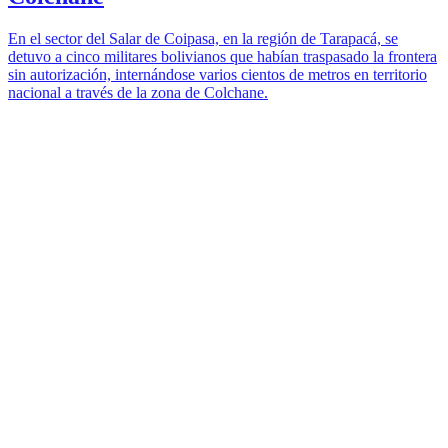
En el sector del Salar de Coipasa, en la región de Tarapacá, se
detuvo a cinco militares bolivianos que habían traspasado la frontera
sin autorización, internándose varios cientos de metros en territorio
nacional a través de la zona de Colchane.