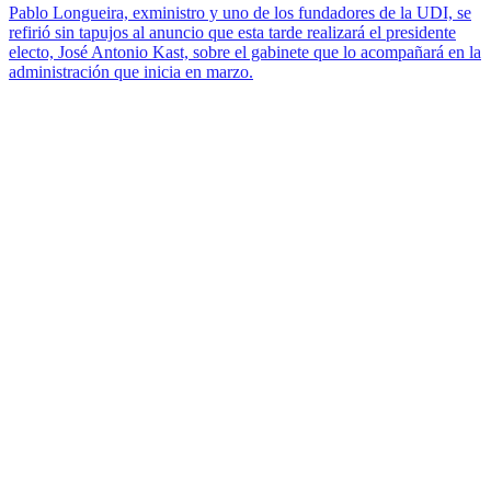
Pablo Longueira, exministro y uno de los fundadores de la UDI, se
refirió sin tapujos al anuncio que esta tarde realizará el presidente
electo, José Antonio Kast, sobre el gabinete que lo acompañará en la
administración que inicia en marzo.