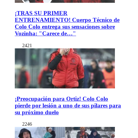
¡TRAS SU PRIMER
ENTRENAMIENTO! Cuerpo Técnico de
Colo Colo entrega sus sensaciones sobre
Vozinha: "Carece de…"
2421
¡Preocupación para Ortiz! Colo Colo
pierde por lesión a uno de sus pilares para
su próximo duelo
2246