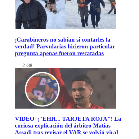
¡Carabineros no sabían si contarles la
verdad! Parvularias hicieron particular
pregunta apenas fueron rescatadas
2188
VIDEO| ¡"EHH... TARJETA ROJA"! La
curiosa explicación del árbitro Matías
Assadi tras revisar el VAR se volvió viral