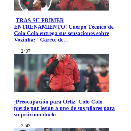
¡TRAS SU PRIMER
ENTRENAMIENTO! Cuerpo Técnico de
Colo Colo entrega sus sensaciones sobre
Vozinha: "Carece de…"
2407
¡Preocupación para Ortiz! Colo Colo
pierde por lesión a uno de sus pilares para
su próximo duelo
2243