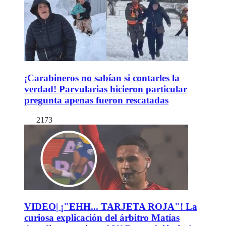
¡Carabineros no sabían si contarles la
verdad! Parvularias hicieron particular
pregunta apenas fueron rescatadas
2173
VIDEO| ¡"EHH... TARJETA ROJA"! La
curiosa explicación del árbitro Matías