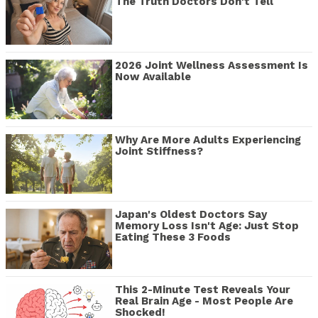
The Truth Doctors Don't Tell
2026 Joint Wellness Assessment Is
Now Available
Why Are More Adults Experiencing
Joint Stiffness?
Japan's Oldest Doctors Say
Memory Loss Isn't Age: Just Stop
Eating These 3 Foods
This 2-Minute Test Reveals Your
Real Brain Age - Most People Are
Shocked!