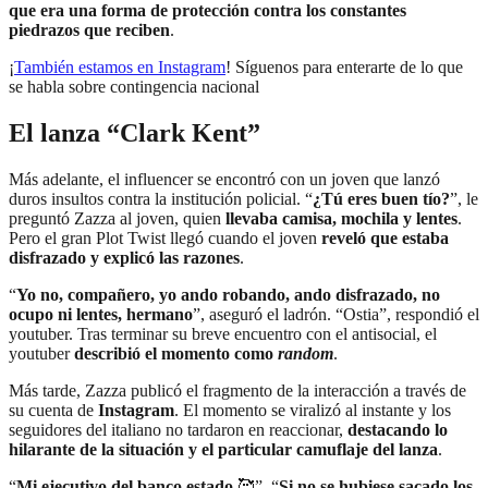
que era una forma de protección contra los constantes
piedrazos que reciben
.
¡
También estamos en Instagram
! Síguenos para enterarte de lo que
se habla sobre contingencia nacional
El lanza “Clark Kent”
Más adelante, el influencer se encontró con un joven que lanzó
duros insultos contra la institución policial. “
¿Tú eres buen tío?
”, le
preguntó Zazza al joven, quien
llevaba camisa, mochila y lentes
.
Pero el gran Plot Twist llegó cuando el joven
reveló que estaba
disfrazado y explicó las razones
.
“
Yo no, compañero, yo ando robando, ando disfrazado, no
ocupo ni lentes, hermano
”, aseguró el ladrón. “Ostia”, respondió el
youtuber. Tras terminar su breve encuentro con el antisocial, el
youtuber
describió el momento como
random
.
Más tarde, Zazza publicó el fragmento de la interacción a través de
su cuenta de
Instagram
. El momento se viralizó al instante y los
seguidores del italiano no tardaron en reaccionar,
destacando lo
hilarante de la situación y el particular camuflaje del lanza
.
“
Mi ejecutivo del banco estado
🥰”, “
Si no se hubiese sacado los