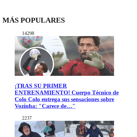
MÁS POPULARES
14298
¡TRAS SU PRIMER
ENTRENAMIENTO! Cuerpo Técnico de
Colo Colo entrega sus sensaciones sobre
Vozinha: "Carece de…"
2237