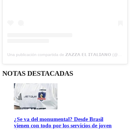
Una publicación compartida de 𝗭𝗔𝗭𝗭𝗔 𝗘𝗟 𝗜𝗧𝗔𝗟𝗜𝗔𝗡𝗢 (@zazzaelitaliano)
NOTAS DESTACADAS
¿Se va del monumental? Desde Brasil
vienen con todo por los servicios de joven