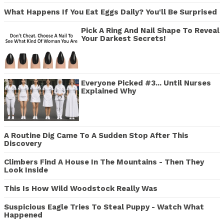
What Happens If You Eat Eggs Daily? You'll Be Surprised
Pick A Ring And Nail Shape To Reveal
Your Darkest Secrets!
Everyone Picked #3... Until Nurses
Explained Why
A Routine Dig Came To A Sudden Stop After This
Discovery
Climbers Find A House In The Mountains - Then They
Look Inside
This Is How Wild Woodstock Really Was
Suspicious Eagle Tries To Steal Puppy - Watch What
Happened