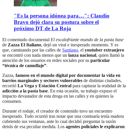
"Es la persona idónea para…": Claudio
Bravo dejó clara su postura sobre el
próximo DT de La Roja
El comentado documental
El escalofriante mundo de la pasta base
de
Zazza El Italiano
, dejó un viral e inesperado momento. Y es
que, caminando por las calles de
Santiago
, el
youtuber extranjero
se encontró con nada menos que un
lanza nacional
, quien llamó la
atención de los usuarios en redes sociales por su
particular
“técnica de camuflaje”
.
Zazza,
famoso en el mundo digital por documentar la
vida en
barrios marginales y sectores vulnerables
de distintas ciudades,
recorrió
La Vega y Estación Central
para capturar la realidad de la
adicción a la pasta base
. En esta ocasión, su trabajo expuso el
impacto devastador de esta droga en las calles y en quienes la
consumen.
Durante el rodaje, el creador de contenido tuvo un encuentro
inesperado. Todo ocurrió tras notar que una comisaría tenía madera
cubriendo sus ventanas, ante lo cual decidió preguntar la razón
detrás de esa peculiar medida. Los
agentes policiales le explicaron