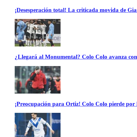
¡Desesperación total! La criticada movida de Gi
¿Llegará al Monumental? Colo Colo avanza con 
¡Preocupación para Ortiz! Colo Colo pierde por 