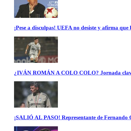
¡Pese a disculpas! UEFA no desiste y afirma que 
¿IVÁN ROMÁN A COLO COLO? Jornada clave para 
¡SALIÓ AL PASO! Representante de Fernando Or