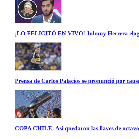
¡LO FELICITÓ EN VIVO! Johnny Herrera elogió 
Prensa de Carlos Palacios se pronunció por caus
COPA CHILE: Así quedaron las llaves de octavos 