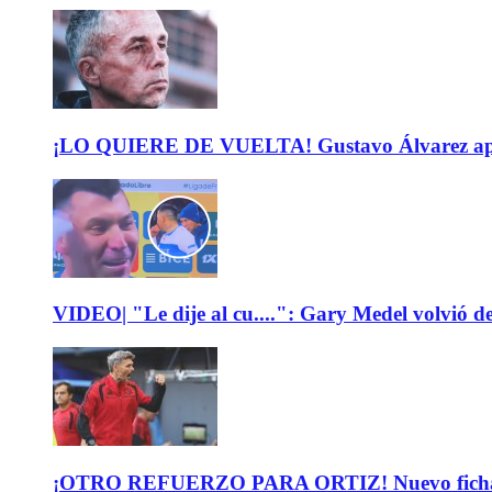
¡LO QUIERE DE VUELTA! Gustavo Álvarez apunt
VIDEO| "Le dije al cu....": Gary Medel volvió de
¡OTRO REFUERZO PARA ORTIZ! Nuevo fichaje de 