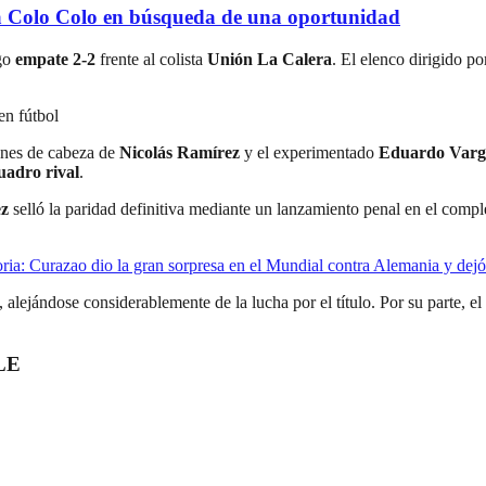
e a Colo Colo en búsqueda de una oportunidad
rgo
empate 2-2
frente al colista
Unión La Calera
. El elenco dirigido p
en fútbol
ones de cabeza de
Nicolás Ramírez
y el experimentado
Eduardo Varg
uadro rival
.
ez
selló la paridad definitiva mediante un lanzamiento penal en el compl
ria: Curazao dio la gran sorpresa en el Mundial contra Alemania y dej
), alejándose considerablemente de la lucha por el título. Por su parte, e
LE