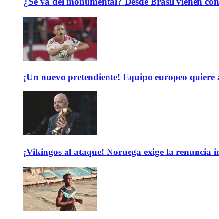
¿Se va del monumental? Desde Brasil vienen con 
¡Un nuevo pretendiente! Equipo europeo quiere
¡Vikingos al ataque! Noruega exige la renuncia 