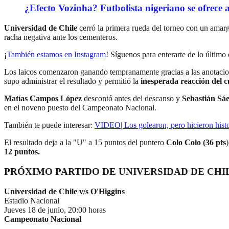
¿Efecto Vozinha? Futbolista nigeriano se ofrec
Universidad de Chile
cerró la primera rueda del torneo con un ama
racha negativa ante los cementeros.
¡
También estamos en Instagram
! Síguenos para enterarte de lo último 
Los laicos comenzaron ganando tempranamente gracias a las anotaci
supo administrar el resultado y permitió la
inesperada reacción del c
Matías Campos López
descontó antes del descanso y
Sebastián Sá
en el noveno puesto del Campeonato Nacional.
También te puede interesar:
VIDEO| Los golearon, pero hicieron histo
El resultado deja a la "U" a 15 puntos del puntero
Colo Colo
(36 pts
12 puntos.
PRÓXIMO PARTIDO DE UNIVERSIDAD DE CHI
Universidad de Chile v/s O'Higgins
Estadio Nacional
Jueves 18 de junio, 20:00 horas
Campeonato Nacional