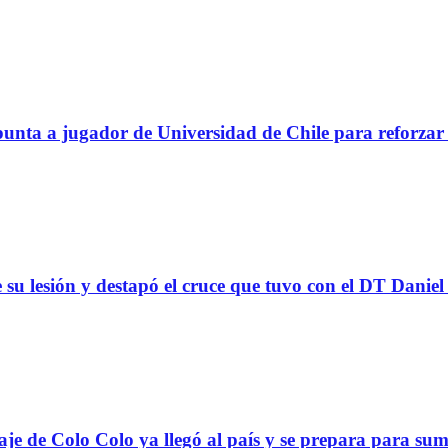
a a jugador de Universidad de Chile para reforzar 
 su lesión y destapó el cruce que tuvo con el DT Danie
Colo Colo ya llegó al país y se prepara para suma