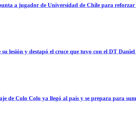
a a jugador de Universidad de Chile para reforzar 
 su lesión y destapó el cruce que tuvo con el DT Danie
Colo Colo ya llegó al país y se prepara para suma