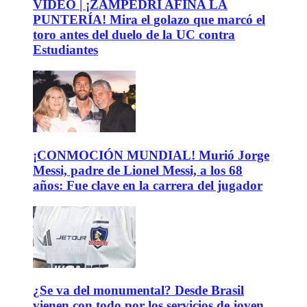
VIDEO | ¡ZAMPEDRI AFINA LA
PUNTERÍA! Mira el golazo que marcó el
toro antes del duelo de la UC contra
Estudiantes
¡CONMOCIÓN MUNDIAL! Murió Jorge
Messi, padre de Lionel Messi, a los 68
años: Fue clave en la carrera del jugador
¿Se va del monumental? Desde Brasil
vienen con todo por los servicios de joven