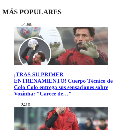
MÁS POPULARES
14398
¡TRAS SU PRIMER
ENTRENAMIENTO! Cuerpo Técnico de
Colo Colo entrega sus sensaciones sobre
Vozinha: "Carece de…"
2410