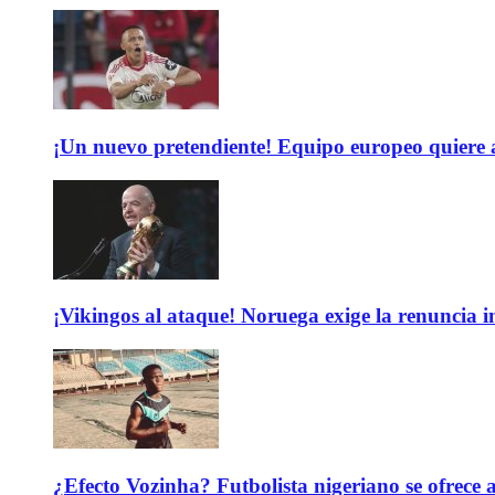
¡Un nuevo pretendiente! Equipo europeo quiere
¡Vikingos al ataque! Noruega exige la renuncia 
¿Efecto Vozinha? Futbolista nigeriano se ofrec