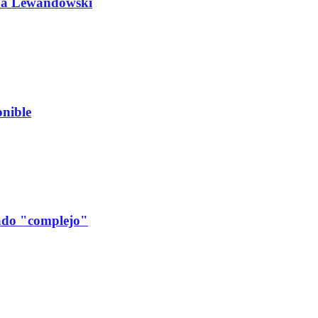
do a Lewandowski
nible
cado "complejo"