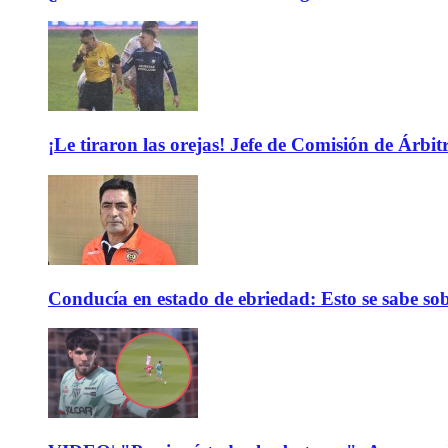
¡Le tiraron las orejas! Jefe de Comisión de Árbi
Conducía en estado de ebriedad: Esto se sabe sob