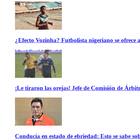
¿Efecto Vozinha? Futbolista nigeriano se ofrec
¡Le tiraron las orejas! Jefe de Comisión de Árbi
Conducía en estado de ebriedad: Esto se sabe sob