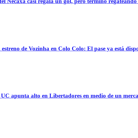
el Necaxa casi regala un gol, pero terminó regatean
reno de Vozinha en Colo Colo: El pase ya está dispo
 la UC apunta alto en Libertadores en medio de un mer