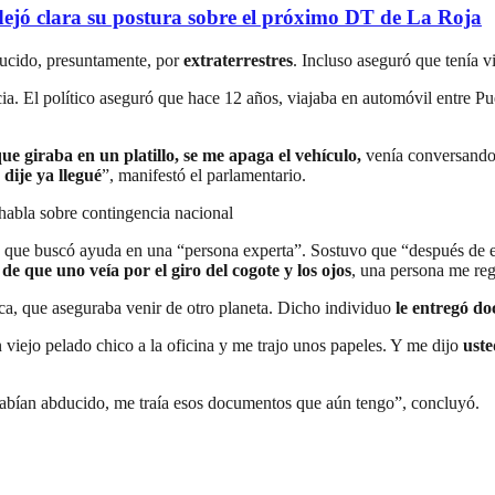
ejó clara su postura sobre el próximo DT de La Roja
ucido, presuntamente, por
extraterrestres
. Incluso aseguró que tenía v
cia. El político aseguró que hace 12 años, viajaba en automóvil entre 
e giraba en un platillo, se me apaga el vehículo,
venía conversando
dije ya llegué
”, manifestó el parlamentario.
 habla sobre contingencia nacional
 que buscó ayuda en una “persona experta”. Sostuvo que “después de es
e que uno veía por el giro del cogote y los ojos
, una persona me re
oca, que aseguraba venir de otro planeta. Dicho individuo
le entregó d
n viejo pelado chico a la oficina y me trajo unos papeles. Y me dijo
uste
habían abducido, me traía esos documentos que aún tengo”, concluyó.