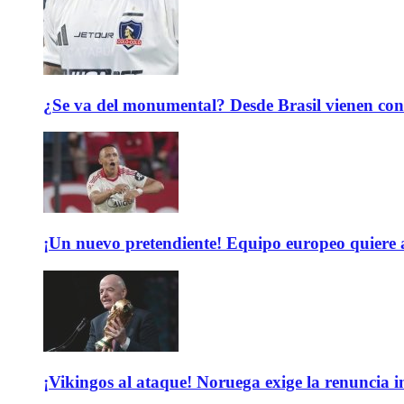
¿Se va del monumental? Desde Brasil vienen con 
¡Un nuevo pretendiente! Equipo europeo quiere
¡Vikingos al ataque! Noruega exige la renuncia 