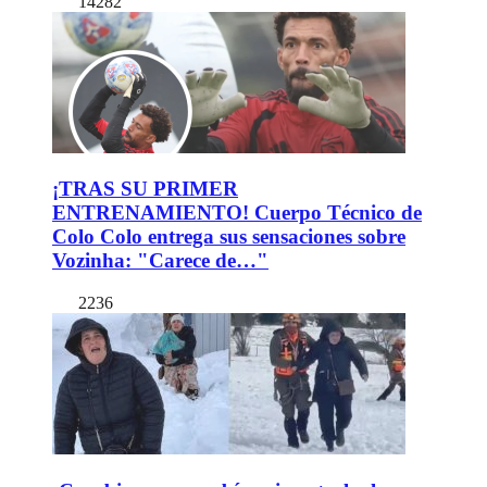
14282
¡TRAS SU PRIMER
ENTRENAMIENTO! Cuerpo Técnico de
Colo Colo entrega sus sensaciones sobre
Vozinha: "Carece de…"
2236