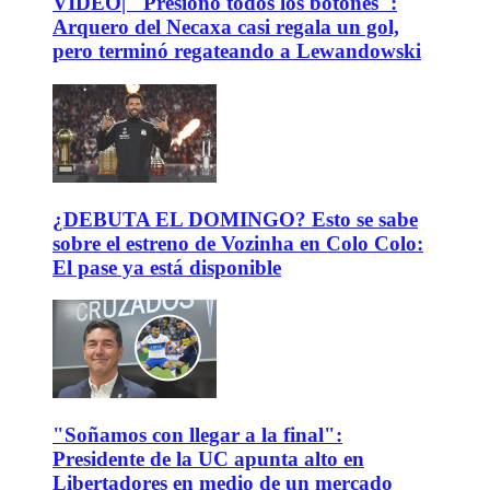
VIDEO| "Presionó todos los botones":
Arquero del Necaxa casi regala un gol,
pero terminó regateando a Lewandowski
¿DEBUTA EL DOMINGO? Esto se sabe
sobre el estreno de Vozinha en Colo Colo:
El pase ya está disponible
"Soñamos con llegar a la final":
Presidente de la UC apunta alto en
Libertadores en medio de un mercado