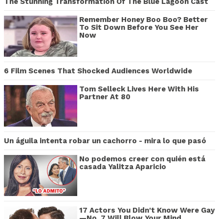
The Stunning Transformation Of The Blue Lagoon Cast
Remember Honey Boo Boo? Better
To Sit Down Before You See Her
Now
6 Film Scenes That Shocked Audiences Worldwide
Tom Selleck Lives Here With His
Partner At 80
Un águila intenta robar un cachorro - mira lo que pasó
No podemos creer con quién está
casada Yalitza Aparicio
17 Actors You Didn't Know Were Gay
—No. 7 Will Blow Your Mind