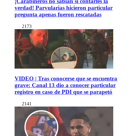
¡Carabineros no sabían si contarles la
verdad! Parvularias hicieron particular
pregunta apenas fueron rescatadas
2173
VIDEO | Tras conocerse que se encuentra
grave: Canal 13 dio a conocer particular
registro en caso de PDI que se parapetó
2141