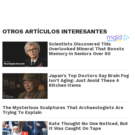
OTROS ARTÍCULOS INTERESANTES
Scientists Discovered This
Overlooked Mineral That Boosts
Memory In Seniors Over 60
Japan's Top Doctors Say Bra​in Fo​g
Isn't Aging: Just Avoid These 4
Kitchen Items
The Mysterious Sculptures That Archaeologists Are
Trying To Explain
Kate Thought No One Noticed, But
It Was Caught On Tape