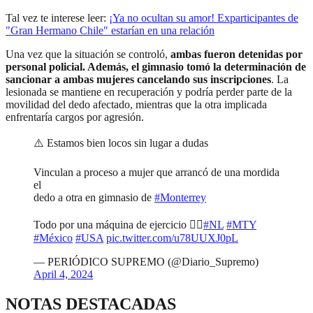
Tal vez te interese leer:
¡Ya no ocultan su amor! Exparticipantes de
"Gran Hermano Chile" estarían en una relación
Una vez que la situación se controló,
ambas fueron detenidas por
personal policial. Además, el gimnasio tomó la determinación de
sancionar a ambas mujeres cancelando sus inscripciones
. La
lesionada se mantiene en recuperación y podría perder parte de la
movilidad del dedo afectado, mientras que la otra implicada
enfrentaría cargos por agresión.
⚠️ Estamos bien locos sin lugar a dudas
Vinculan a proceso a mujer que arrancó de una mordida
el
dedo a otra en gimnasio de
#Monterrey
Todo por una máquina de ejercicio 🤦‍♂️
#NL
#MTY
#México
#USA
pic.twitter.com/u78UUXJ0pL
— PERIÓDICO SUPREMO (@Diario_Supremo)
April 4, 2024
NOTAS DESTACADAS