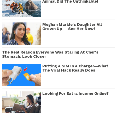
Animal Did The Unthinkable!
Meghan Markle's Daughter All
Grown Up — See Her Now!
The Real Reason Everyone Was Staring At Cher's
Stomach: Look Closer
Putting A SIM In A Charger—What
The Viral Hack Really Does
Looking For Extra Income Online?