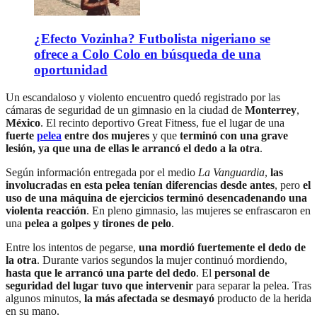
¿Efecto Vozinha? Futbolista nigeriano se
ofrece a Colo Colo en búsqueda de una
oportunidad
Un escandaloso y violento encuentro quedó registrado por las
cámaras de seguridad de un gimnasio en la ciudad de
Monterrey
,
México
. El recinto deportivo Great Fitness, fue el lugar de una
fuerte
pelea
entre dos mujeres
y que
terminó con una grave
lesión, ya que una de ellas le arrancó el dedo a la otra
.
Según información entregada por el medio
La Vanguardia
,
las
involucradas en esta pelea tenían diferencias desde antes
, pero
el
uso de una máquina de ejercicios terminó desencadenando una
violenta reacción
. En pleno gimnasio, las mujeres se enfrascaron en
una
pelea a golpes y tirones de pelo
.
Entre los intentos de pegarse,
una mordió fuertemente el dedo de
la otra
. Durante varios segundos la mujer continuó mordiendo,
hasta que le arrancó una parte del dedo
. El
personal de
seguridad del lugar tuvo que intervenir
para separar la pelea. Tras
algunos minutos,
la más afectada se desmayó
producto de la herida
en su mano.