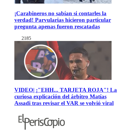
¡Carabineros no sabían si contarles la
verdad! Parvularias hicieron particular
pregunta apenas fueron rescatadas
2185
VIDEO| ¡"EHH... TARJETA ROJA"! La
curiosa explicación del árbitro Matías
Assadi tras revisar el VAR se volvió viral