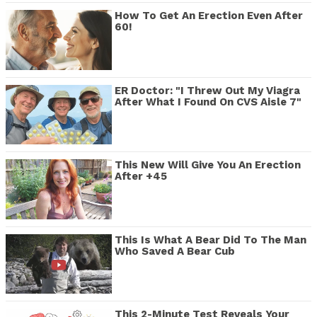
How To Get An Erection Even After
60!
ER Doctor: "I Threw Out My Viagra
After What I Found On CVS Aisle 7"
This New Will Give You An Erection
After +45
This Is What A Bear Did To The Man
Who Saved A Bear Cub
This 2-Minute Test Reveals Your