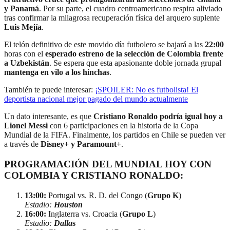
y Panamá
. Por su parte, el cuadro centroamericano respira aliviado
tras confirmar la milagrosa recuperación física del arquero suplente
Luis Mejía
.
El telón definitivo de este movido día futbolero se bajará a las
22:00
horas con el
esperado estreno de la selección de Colombia frente
a Uzbekistán
. Se espera que esta apasionante doble jornada grupal
mantenga en vilo a los hinchas
.
También te puede interesar:
¡SPOILER: No es futbolista! El
deportista nacional mejor pagado del mundo actualmente
Un dato interesante, es que
Cristiano Ronaldo podría igual hoy a
Lionel Messi
con 6 participaciones en la historia de la Copa
Mundial de la FIFA. Finalmente, los partidos en Chile se pueden ver
a través de
Disney+ y Paramount+
.
PROGRAMACIÓN DEL MUNDIAL HOY CON
COLOMBIA Y CRISTIANO RONALDO:
13:00:
Portugal vs. R. D. del Congo (
Grupo K
)
Estadio:
Houston
16:00:
Inglaterra vs. Croacia (
Grupo L
)
Estadio:
Dalla
s