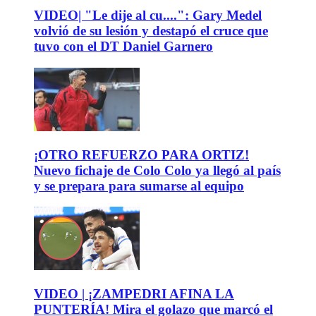
VIDEO| "Le dije al cu....": Gary Medel
volvió de su lesión y destapó el cruce que
tuvo con el DT Daniel Garnero
¡OTRO REFUERZO PARA ORTIZ!
Nuevo fichaje de Colo Colo ya llegó al país
y se prepara para sumarse al equipo
VIDEO | ¡ZAMPEDRI AFINA LA
PUNTERÍA! Mira el golazo que marcó el