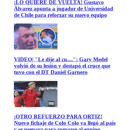
¡LO QUIERE DE VUELTA! Gustavo
Álvarez apunta a jugador de Universidad
de Chile para reforzar su nuevo equipo
VIDEO| "Le dije al cu....": Gary Medel
volvió de su lesión y destapó el cruce que
tuvo con el DT Daniel Garnero
¡OTRO REFUERZO PARA ORTIZ!
Nuevo fichaje de Colo Colo ya llegó al país
y se prepara para sumarse al equipo