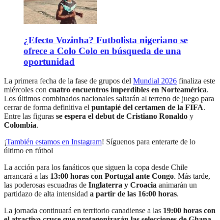
¿Efecto Vozinha? Futbolista nigeriano se
ofrece a Colo Colo en búsqueda de una
oportunidad
La primera fecha de la fase de grupos del
Mundial 2026
finaliza este
miércoles con
cuatro encuentros imperdibles en Norteamérica
.
Los últimos combinados nacionales saltarán al terreno de juego para
cerrar de forma definitiva el
puntapié del certamen
de la FIFA
.
Entre las figuras
se espera el debut de Cristiano Ronaldo
y
Colombia
.
¡
También estamos en Instagram
! Síguenos para enterarte de lo
último en fútbol
La acción para los fanáticos que siguen la copa desde Chile
arrancará a las
13:00 horas con Portugal ante Congo
. Más tarde,
las poderosas escuadras de
Inglaterra y Croacia
animarán un
partidazo de alta intensidad
a partir de las 16:00 horas
.
La jornada continuará en territorio canadiense a las
19:00 horas con
el atractivo cruce que protagonizarán las selecciones de Ghana