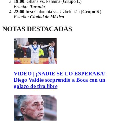
19:00
: Ghana vs. Panamá (
Grupo L
)
Estadio:
Toronto
22:00 hrs:
Colombia vs. Uzbekistán (
Grupo K
)
Estadio:
Ciudad de México
NOTAS DESTACADAS
VIDEO | ¡NADIE SE LO ESPERABA!
Diego Valdés sorprendió a Boca con un
golazo de tiro libre