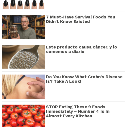
7 Must-Have Survival Foods You
Didn't Know Existed
Este producto causa cáncer, y lo
comemos a diario
Do You Know What Crohn's Disease
Is? Take A Look!
STOP Eating These 9 Foods
Immediately – Number 4 Is In
Almost Every Kitchen