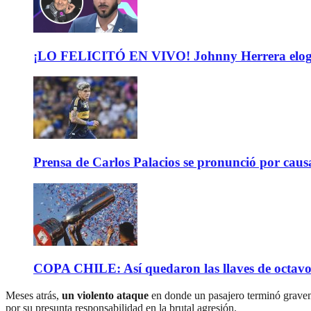
¡LO FELICITÓ EN VIVO! Johnny Herrera elogió 
Prensa de Carlos Palacios se pronunció por caus
COPA CHILE: Así quedaron las llaves de octavos 
Meses atrás,
un violento ataque
en donde un pasajero terminó gravem
por su presunta responsabilidad en la brutal agresión.