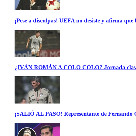
¡Pese a disculpas! UEFA no desiste y afirma que 
¿IVÁN ROMÁN A COLO COLO? Jornada clave para 
¡SALIÓ AL PASO! Representante de Fernando Or