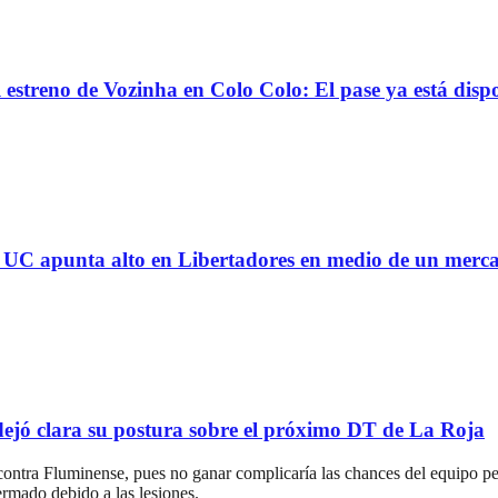
reno de Vozinha en Colo Colo: El pase ya está dispo
 la UC apunta alto en Libertadores en medio de un mer
ejó clara su postura sobre el próximo DT de La Roja
ontra Fluminense, pues no ganar complicaría las chances del equipo pen
ermado debido a las lesiones.