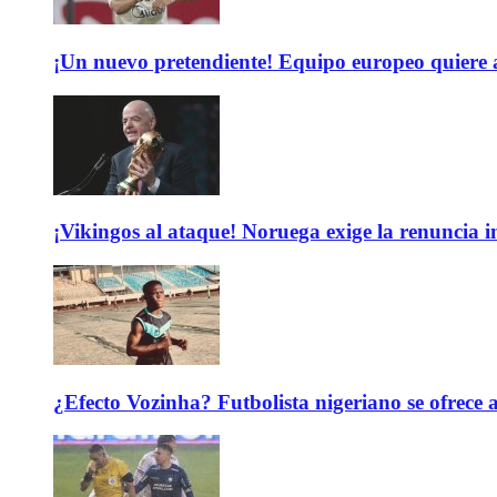
¡Un nuevo pretendiente! Equipo europeo quiere
¡Vikingos al ataque! Noruega exige la renuncia 
¿Efecto Vozinha? Futbolista nigeriano se ofrec