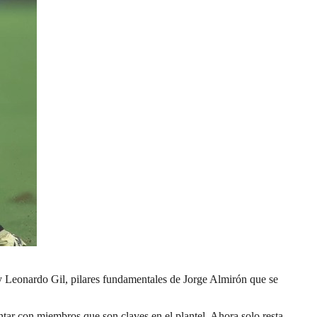
 y Leonardo Gil, pilares fundamentales de Jorge Almirón que se
ntar con miembros que son claves en el plantel. Ahora solo resta