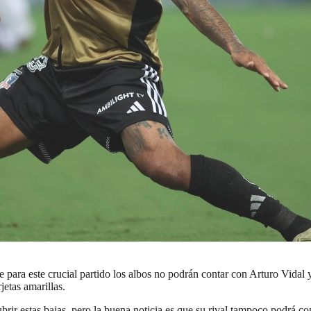
 para este crucial partido los albos no podrán contar con Arturo Vidal
etas amarillas.
brir estas bajas, pero la buena noticia es que su rival tampoco podrá co