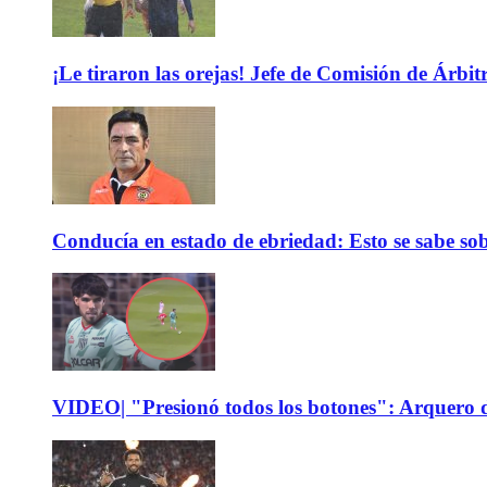
¡Le tiraron las orejas! Jefe de Comisión de Árbi
Conducía en estado de ebriedad: Esto se sabe sob
VIDEO| "Presionó todos los botones": Arquero d