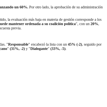
canzando un 60%.
Por otro lado, la aprobación de su administración
tido, la evaluación más baja en materia de gestión corresponde a los
uede mantener ordenada a su coalición política
", con un
20%
,
ncuesta previa.
das. "
Responsable
" encabezó la lista con un
45% (-2)
, seguido por
cano
"
(31%, -2)
y "
Dialogante
"
(33%, -5)
.