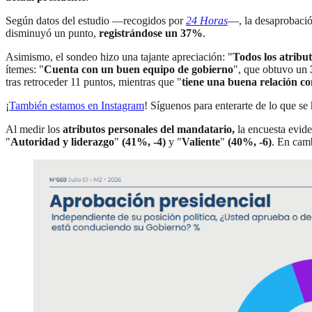
Según datos del estudio —recogidos por
24 Horas
—, la desaprobació
disminuyó un punto,
registrándose un 37%
.
Asimismo, el sondeo hizo una tajante apreciación: "
Todos los atribu
ítemes: "
Cuenta con un buen equipo de gobierno
", que obtuvo un
tras retroceder 11 puntos, mientras que "
tiene una buena relación co
¡
También estamos en Instagram
! Síguenos para enterarte de lo que s
Al medir los
atributos personales del mandatario,
la encuesta evide
"
Autoridad y liderazgo
"
(41%, -4)
y "
Valiente
"
(40%, -6)
. En cam