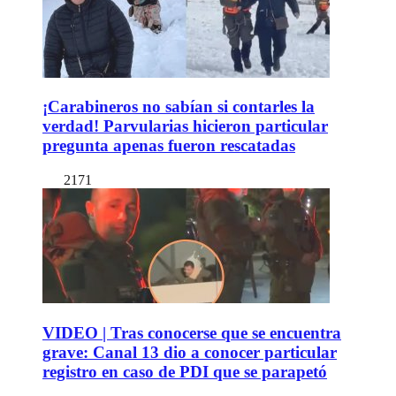
¡Carabineros no sabían si contarles la
verdad! Parvularias hicieron particular
pregunta apenas fueron rescatadas
2171
VIDEO | Tras conocerse que se encuentra
grave: Canal 13 dio a conocer particular
registro en caso de PDI que se parapetó