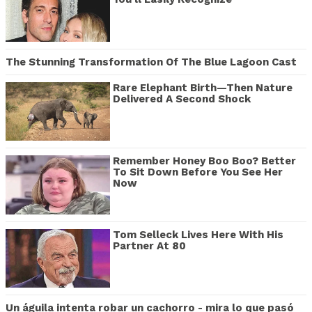
The Stunning Transformation Of The Blue Lagoon Cast
Rare Elephant Birth—Then Nature
Delivered A Second Shock
Remember Honey Boo Boo? Better
To Sit Down Before You See Her
Now
Tom Selleck Lives Here With His
Partner At 80
Un águila intenta robar un cachorro - mira lo que pasó