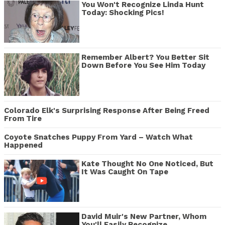
You Won't Recognize Linda Hunt
Today: Shocking Pics!
Remember Albert? You Better Sit
Down Before You See Him Today
Colorado Elk's Surprising Response After Being Freed
From Tire
Coyote Snatches Puppy From Yard – Watch What
Happened
Kate Thought No One Noticed, But
It Was Caught On Tape
David Muir's New Partner, Whom
You'll Easily Recognize