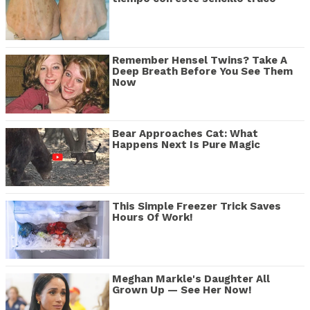
Remember Hensel Twins? Take A
Deep Breath Before You See Them
Now
Bear Approaches Cat: What
Happens Next Is Pure Magic
This Simple Freezer Trick Saves
Hours Of Work!
Meghan Markle's Daughter All
Grown Up — See Her Now!