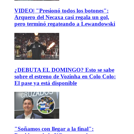
VIDEO| "Presionó todos los botones":
Arquero del Necaxa casi regala un gol,
pero terminó regateando a Lewandowski
¿DEBUTA EL DOMINGO? Esto se sabe
sobre el estreno de Vozinha en Colo Colo:
El pase ya está disponible
"Soñamos con llegar a la final":