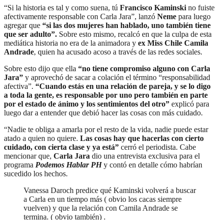
“Si la historia es tal y como suena, tú
Francisco Kaminski
no fuiste
afectivamente responsable con Carla Jara”, lanzó
Neme
para luego
agregar que
“si las dos mujeres han hablado, uno también tiene
que ser adulto”.
Sobre esto mismo, recalcó en que la culpa de esta
mediática historia no era de la animadora y
ex Miss Chile Camila
Andrade
, quien ha acusado acoso a través de las redes sociales.
Sobre esto dijo que ella
“no tiene compromiso alguno con Carla
Jara”
y aprovechó de sacar a colación el término “responsabilidad
afectiva”.
“Cuando estás en una relación de pareja, y se lo digo
a toda la gente, es responsable por uno pero también en parte
por el estado de ánimo y los sentimientos del otro”
explicó para
luego dar a entender que debió hacer las cosas con más cuidado.
“Nadie te obliga a amarla por el resto de la vida, nadie puede estar
atado a quien no quiere.
Las cosas hay que hacerlas con cierto
cuidado, con cierta clase y ya está”
cerró el periodista. Cabe
mencionar que,
Carla Jara
dio una entrevista exclusiva para el
programa
Podemos Hablar
PH
y contó en detalle cómo habrían
sucedido los hechos.
Vanessa Daroch predice qué Kaminski volverá a buscar
a Carla en un tiempo más ( obvio los cacas siempre
vuelven) y que la relación con Camila Andrade se
termina. ( obvio también) .