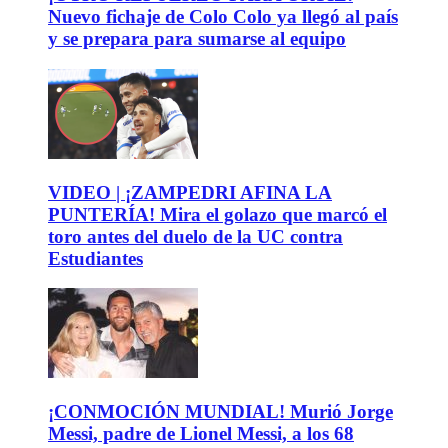
Nuevo fichaje de Colo Colo ya llegó al país
y se prepara para sumarse al equipo
VIDEO | ¡ZAMPEDRI AFINA LA
PUNTERÍA! Mira el golazo que marcó el
toro antes del duelo de la UC contra
Estudiantes
¡CONMOCIÓN MUNDIAL! Murió Jorge
Messi, padre de Lionel Messi, a los 68