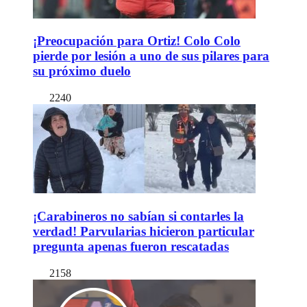
¡Preocupación para Ortiz! Colo Colo
pierde por lesión a uno de sus pilares para
su próximo duelo
2240
¡Carabineros no sabían si contarles la
verdad! Parvularias hicieron particular
pregunta apenas fueron rescatadas
2158