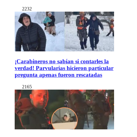
2232
¡Carabineros no sabían si contarles la
verdad! Parvularias hicieron particular
pregunta apenas fueron rescatadas
2165