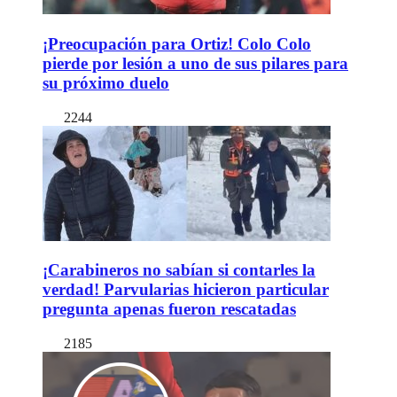
¡Preocupación para Ortiz! Colo Colo
pierde por lesión a uno de sus pilares para
su próximo duelo
2244
¡Carabineros no sabían si contarles la
verdad! Parvularias hicieron particular
pregunta apenas fueron rescatadas
2185