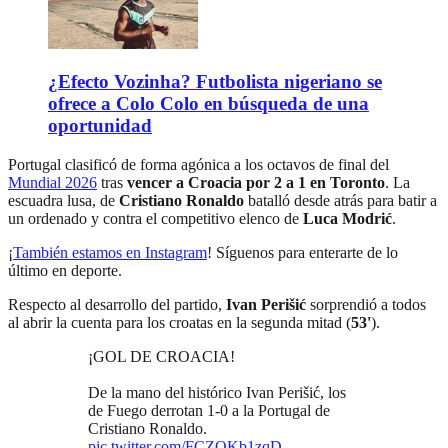
¿Efecto Vozinha? Futbolista nigeriano se
ofrece a Colo Colo en búsqueda de una
oportunidad
Portugal clasificó de forma agónica a los octavos de final del
Mundial 2026
tras
vencer a Croacia por 2 a 1 en Toronto
. La
escuadra lusa, de
Cristiano Ronaldo
batalló desde atrás para batir a
un ordenado y contra el competitivo elenco de
Luca Modrić
.
¡
También estamos en Instagram
! Síguenos para enterarte de lo
último en deporte.
Respecto al desarrollo del partido,
Ivan Perišić
sorprendió a todos
al abrir la cuenta para los croatas en la segunda mitad (
53'
).
¡GOL DE CROACIA!
De la mano del histórico Ivan Perišić, los
de Fuego derrotan 1-0 a la Portugal de
Cristiano Ronaldo.
pic.twitter.com/FCZQKb1zqD