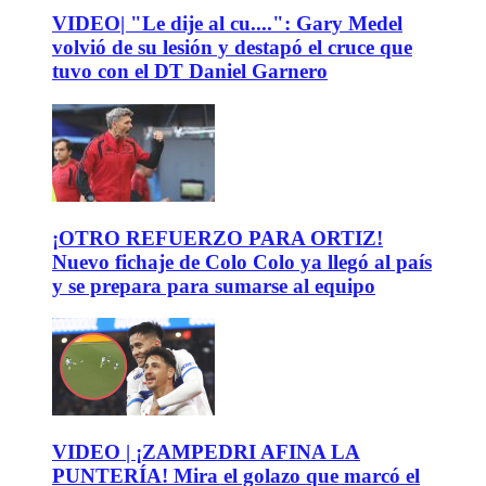
VIDEO| "Le dije al cu....": Gary Medel
volvió de su lesión y destapó el cruce que
tuvo con el DT Daniel Garnero
¡OTRO REFUERZO PARA ORTIZ!
Nuevo fichaje de Colo Colo ya llegó al país
y se prepara para sumarse al equipo
VIDEO | ¡ZAMPEDRI AFINA LA
PUNTERÍA! Mira el golazo que marcó el