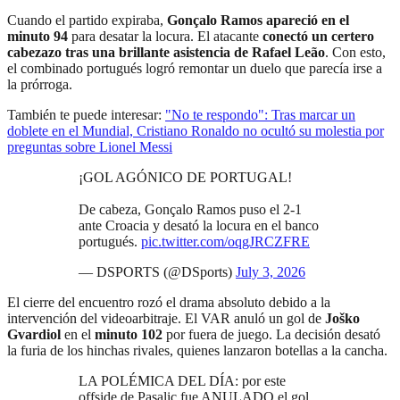
Cuando el partido expiraba,
Gonçalo Ramos
apareció en el
minuto 94
para desatar la locura. El atacante
conectó un certero
cabezazo tras una brillante asistencia de Rafael Leão
. Con esto,
el combinado portugués logró remontar un duelo que parecía irse a
la prórroga.
También te puede interesar:
"No te respondo": Tras marcar un
doblete en el Mundial, Cristiano Ronaldo no ocultó su molestia por
preguntas sobre Lionel Messi
¡GOL AGÓNICO DE PORTUGAL!
De cabeza, Gonçalo Ramos puso el 2-1
ante Croacia y desató la locura en el banco
portugués.
pic.twitter.com/oqgJRCZFRE
— DSPORTS (@DSports)
July 3, 2026
El cierre del encuentro rozó el drama absoluto debido a la
intervención del videoarbitraje. El VAR anuló un gol de
Joško
Gvardiol
en el
minuto 102
por fuera de juego. La decisión desató
la furia de los hinchas rivales, quienes lanzaron botellas a la cancha.
LA POLÉMICA DEL DÍA: por este
offside de Pasalic fue ANULADO el gol