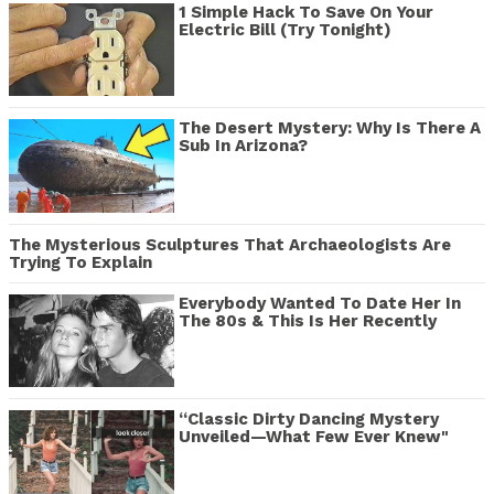
1 Simple Hack To Save On Your
Electric Bill (Try Tonight)
The Desert Mystery: Why Is There A
Sub In Arizona?
The Mysterious Sculptures That Archaeologists Are
Trying To Explain
Everybody Wanted To Date Her In
The 80s & This Is Her Recently
“Classic Dirty Dancing Mystery
Unveiled—What Few Ever Knew"