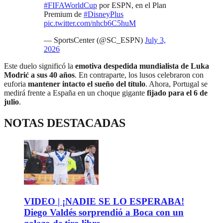
#FIFAWorldCup
por ESPN, en el Plan
Premium de
#DisneyPlus
pic.twitter.com/nhcb6C5huM
— SportsCenter (@SC_ESPN)
July 3,
2026
Este duelo significó la
emotiva despedida mundialista de Luka
Modrić a sus 40 años
. En contraparte, los lusos celebraron con
euforia
mantener intacto el sueño del título
. Ahora, Portugal se
medirá frente a España en un choque gigante
fijado para el 6 de
julio
.
NOTAS DESTACADAS
VIDEO | ¡NADIE SE LO ESPERABA!
Diego Valdés sorprendió a Boca con un