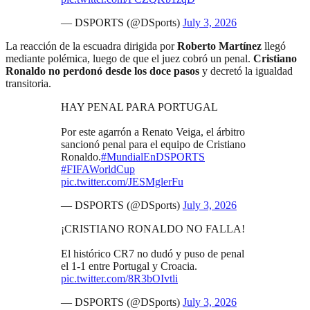
— DSPORTS (@DSports)
July 3, 2026
La reacción de la escuadra dirigida por
Roberto Martínez
llegó
mediante polémica, luego de que el juez cobró un penal.
Cristiano
Ronaldo no perdonó desde los doce pasos
y decretó la igualdad
transitoria.
HAY PENAL PARA PORTUGAL
Por este agarrón a Renato Veiga, el árbitro
sancionó penal para el equipo de Cristiano
Ronaldo.
#MundialEnDSPORTS
#FIFAWorldCup
pic.twitter.com/JESMglerFu
— DSPORTS (@DSports)
July 3, 2026
¡CRISTIANO RONALDO NO FALLA!
El histórico CR7 no dudó y puso de penal
el 1-1 entre Portugal y Croacia.
pic.twitter.com/8R3bOIvtli
— DSPORTS (@DSports)
July 3, 2026