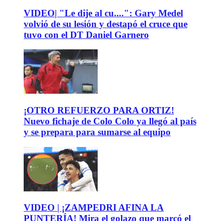
VIDEO| "Le dije al cu....": Gary Medel
volvió de su lesión y destapó el cruce que
tuvo con el DT Daniel Garnero
¡OTRO REFUERZO PARA ORTIZ!
Nuevo fichaje de Colo Colo ya llegó al país
y se prepara para sumarse al equipo
VIDEO | ¡ZAMPEDRI AFINA LA
PUNTERÍA! Mira el golazo que marcó el