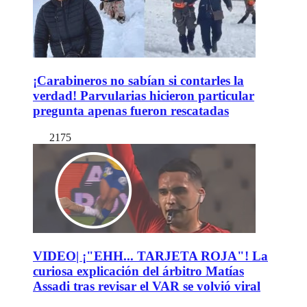
¡Carabineros no sabían si contarles la
verdad! Parvularias hicieron particular
pregunta apenas fueron rescatadas
2175
VIDEO| ¡"EHH... TARJETA ROJA"! La
curiosa explicación del árbitro Matías
Assadi tras revisar el VAR se volvió viral