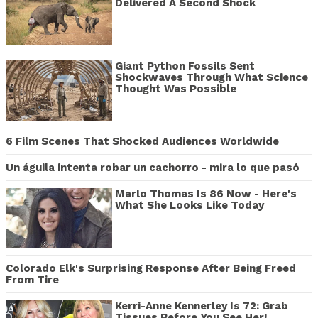
Delivered A Second Shock
Giant Python Fossils Sent
Shockwaves Through What Science
Thought Was Possible
6 Film Scenes That Shocked Audiences Worldwide
Un águila intenta robar un cachorro - mira lo que pasó
Marlo Thomas Is 86 Now - Here's
What She Looks Like Today
Colorado Elk's Surprising Response After Being Freed
From Tire
Kerri-Anne Kennerley Is 72: Grab
Tissues Before You See Her!