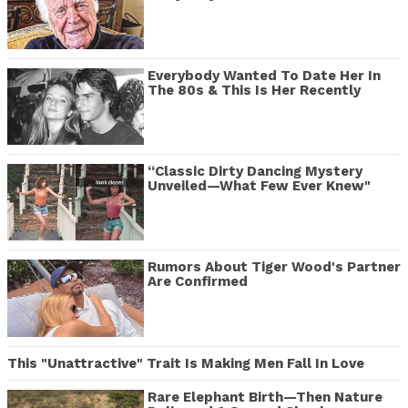
Everybody Wanted To Date Her In
The 80s & This Is Her Recently
“Classic Dirty Dancing Mystery
Unveiled—What Few Ever Knew"
Rumors About Tiger Wood's Partner
Are Confirmed
This "Unattractive" Trait Is Making Men Fall In Love
Rare Elephant Birth—Then Nature