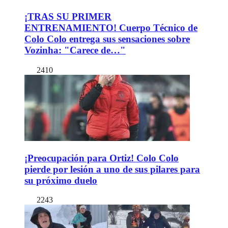
¡TRAS SU PRIMER
ENTRENAMIENTO! Cuerpo Técnico de
Colo Colo entrega sus sensaciones sobre
Vozinha: "Carece de…"
2410
¡Preocupación para Ortiz! Colo Colo
pierde por lesión a uno de sus pilares para
su próximo duelo
2243