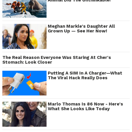
Animal Did The Unthinkable!
Meghan Markle's Daughter All
Grown Up — See Her Now!
The Real Reason Everyone Was Staring At Cher's
Stomach: Look Closer
Putting A SIM In A Charger—What
The Viral Hack Really Does
Marlo Thomas Is 86 Now - Here's
What She Looks Like Today