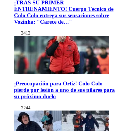
¡TRAS SU PRIMER
ENTRENAMIENTO! Cuerpo Técnico de
Colo Colo entrega sus sensaciones sobre
Vozinha: "Carece de…"
2412
¡Preocupación para Ortiz! Colo Colo
pierde por lesión a uno de sus pilares para
su próximo duelo
2244