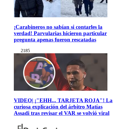
¡Carabineros no sabían si contarles la
verdad! Parvularias hicieron particular
pregunta apenas fueron rescatadas
2185
VIDEO| ¡"EHH... TARJETA ROJA"! La
curiosa explicación del árbitro Matías
Assadi tras revisar el VAR se volvió viral