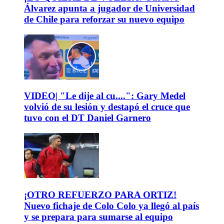
Álvarez apunta a jugador de Universidad
de Chile para reforzar su nuevo equipo
VIDEO| "Le dije al cu....": Gary Medel
volvió de su lesión y destapó el cruce que
tuvo con el DT Daniel Garnero
¡OTRO REFUERZO PARA ORTIZ!
Nuevo fichaje de Colo Colo ya llegó al país
y se prepara para sumarse al equipo