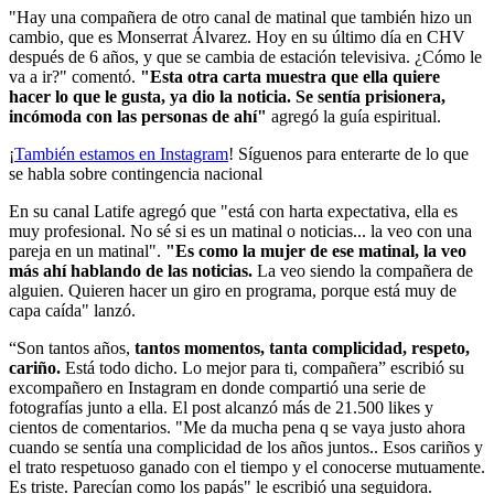
"Hay una compañera de otro canal de matinal que también hizo un
cambio, que es Monserrat Álvarez. Hoy en su último día en CHV
después de 6 años, y que se cambia de estación televisiva. ¿Cómo le
va a ir?" comentó.
"Esta otra carta muestra que ella quiere
hacer lo que le gusta, ya dio la noticia. Se sentía prisionera,
incómoda con las personas de ahí"
agregó la guía espiritual.
¡
También estamos en Instagram
! Síguenos para enterarte de lo que
se habla sobre contingencia nacional
En su canal Latife agregó que "está con harta expectativa, ella es
muy profesional. No sé si es un matinal o noticias... la veo con una
pareja en un matinal".
"Es como la mujer de ese matinal, la veo
más ahí hablando de las noticias.
La veo siendo la compañera de
alguien. Quieren hacer un giro en programa, porque está muy de
capa caída" lanzó.
“Son tantos años,
tantos momentos, tanta complicidad, respeto,
cariño.
Está todo dicho. Lo mejor para ti, compañera” escribió su
excompañero en Instagram en donde compartió una serie de
fotografías junto a ella. El post alcanzó más de 21.500 likes y
cientos de comentarios. "Me da mucha pena q se vaya justo ahora
cuando se sentía una complicidad de los años juntos.. Esos cariños y
el trato respetuoso ganado con el tiempo y el conocerse mutuamente.
Es triste. Parecían como los papás" le escribió una seguidora.