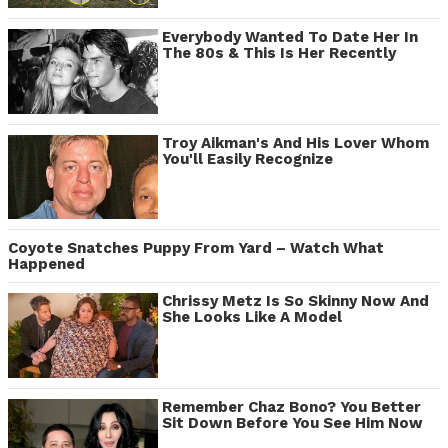
Everybody Wanted To Date Her In
The 80s & This Is Her Recently
Troy Aikman's And His Lover Whom
You'll Easily Recognize
Coyote Snatches Puppy From Yard – Watch What
Happened
Chrissy Metz Is So Skinny Now And
She Looks Like A Model
Remember Chaz Bono? You Better
Sit Down Before You See Him Now