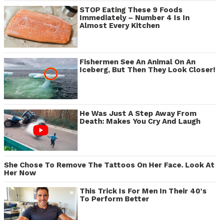
STOP Eating These 9 Foods
Immediately – Number 4 Is In
Almost Every Kitchen
Fishermen See An Animal On An
Iceberg, But Then They Look Closer!
He Was Just A Step Away From
Death: Makes You Cry And Laugh
She Chose To Remove The Tattoos On Her Face. Look At
Her Now
This Trick Is For Men In Their 40's
To Perform Better