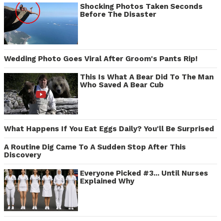
Shocking Photos Taken Seconds
Before The Disaster
Wedding Photo Goes Viral After Groom's Pants Rip!
This Is What A Bear Did To The Man
Who Saved A Bear Cub
What Happens If You Eat Eggs Daily? You'll Be Surprised
A Routine Dig Came To A Sudden Stop After This
Discovery
Everyone Picked #3... Until Nurses
Explained Why