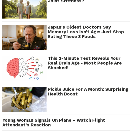
Joint Stiffness?
Japan's Oldest Doctors Say
Memory Loss Isn't Age: Just Stop
Eating These 3 Foods
This 2-Minute Test Reveals Your
Real Brain Age - Most People Are
Shocked!
Pickle Juice For A Month: Surprising
Health Boost
Young Woman Signals On Plane – Watch Flight
Attendant's Reaction