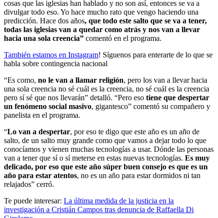
cosas que las iglesias han hablado y no son así, entonces se va a
divulgar todo eso. Yo hace mucho rato que vengo haciendo una
predicción. Hace dos años
, que todo este salto que se va a tener,
todas las iglesias van a quedar como atrás y nos van a llevar
hacia una sola creencia”
comentó en el programa.
También estamos en Instagram
! Síguenos para enterarte de lo que se
habla sobre contingencia nacional
“Es como,
no le van a llamar religión
, pero los van a llevar hacia
una sola creencia no sé cuál es la creencia, no sé cuál es la creencia
pero sí sé que nos llevarán” detalló. “Pero eso
tiene que despertar
un fenómeno social masivo
, gigantesco” comentó su compañero y
panelista en el programa.
“
Lo van a despertar
, por eso te digo que este año es un año de
salto, de un salto muy grande como que vamos a dejar todo lo que
conocíamos y vienen muchas tecnologías a usar. Dónde las personas
van a tener que sí o sí meterse en estas nuevas tecnologías.
Es muy
delicado, por eso que este año súper buen consejo es que es un
año para estar atentos
, no es un año para estar dormidos ni tan
relajados” cerró.
Te puede interesar:
La última medida de la justicia en la
investigación a Cristián Campos tras denuncia de Raffaella Di