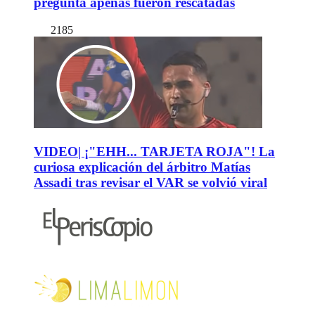
pregunta apenas fueron rescatadas
2185
VIDEO| ¡"EHH... TARJETA ROJA"! La
curiosa explicación del árbitro Matías
Assadi tras revisar el VAR se volvió viral