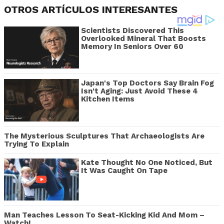
OTROS ARTÍCULOS INTERESANTES
Scientists Discovered This
Overlooked Mineral That Boosts
Memory In Seniors Over 60
Japan's Top Doctors Say Bra​in Fo​g
Isn't Aging: Just Avoid These 4
Kitchen Items
The Mysterious Sculptures That Archaeologists Are
Trying To Explain
Kate Thought No One Noticed, But
It Was Caught On Tape
Man Teaches Lesson To Seat-Kicking Kid And Mom –
Watch!