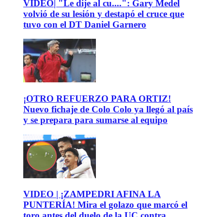
VIDEO| "Le dije al cu....": Gary Medel
volvió de su lesión y destapó el cruce que
tuvo con el DT Daniel Garnero
¡OTRO REFUERZO PARA ORTIZ!
Nuevo fichaje de Colo Colo ya llegó al país
y se prepara para sumarse al equipo
VIDEO | ¡ZAMPEDRI AFINA LA
PUNTERÍA! Mira el golazo que marcó el
toro antes del duelo de la UC contra