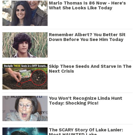
Marlo Thomas Is 86 Now - Here's
What She Looks Like Today
Remember Albert? You Better Sit
Down Before You See Him Today
Skip These Seeds And Starve In The
Next Crisis
You Won't Recognize Linda Hunt
Today: Shocking Pics!
The SCARY Story Of Lake Lanier:
Most HAUNTED Lake