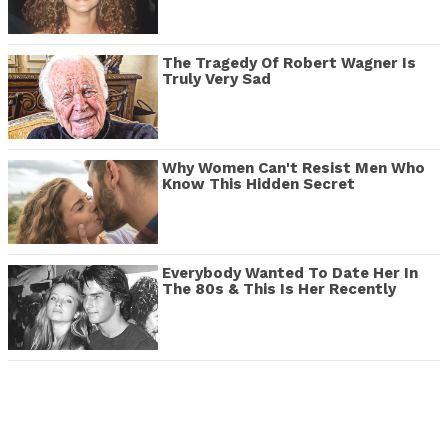
The Tragedy Of Robert Wagner Is
Truly Very Sad
Why Women Can't Resist Men Who
Know This Hidden Secret
Everybody Wanted To Date Her In
The 80s & This Is Her Recently