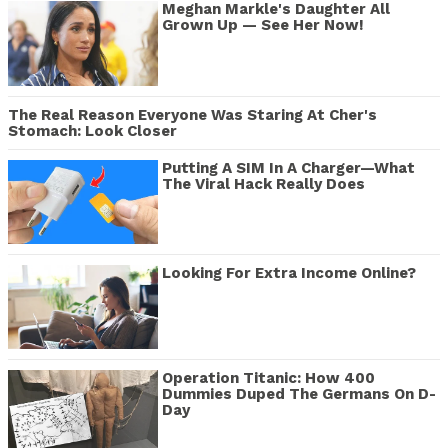
Meghan Markle's Daughter All
Grown Up — See Her Now!
The Real Reason Everyone Was Staring At Cher's
Stomach: Look Closer
Putting A SIM In A Charger—What
The Viral Hack Really Does
Looking For Extra Income Online?
Operation Titanic: How 400
Dummies Duped The Germans On D-
Day