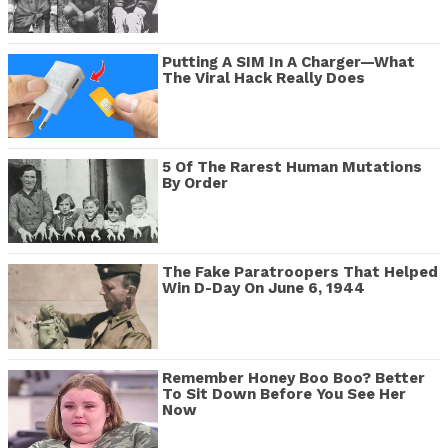
Putting A SIM In A Charger—What
The Viral Hack Really Does
5 Of The Rarest Human Mutations
By Order
The Fake Paratroopers That Helped
Win D-Day On June 6, 1944
Remember Honey Boo Boo? Better
To Sit Down Before You See Her
Now