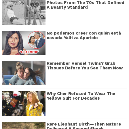
Photos From The 70s That Defined
A Beauty Standard
No podemos creer con quién está
casada Yalitza Aparicio
Remember Hensel Twins? Grab
Tissues Before You See Them Now
Why Cher Refused To Wear The
Yellow Suit For Decades
Rare Elephant Birth—Then Nature
Delivered A Second Shock