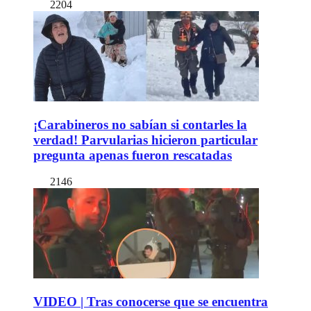
2204
¡Carabineros no sabían si contarles la
verdad! Parvularias hicieron particular
pregunta apenas fueron rescatadas
2146
VIDEO | Tras conocerse que se encuentra