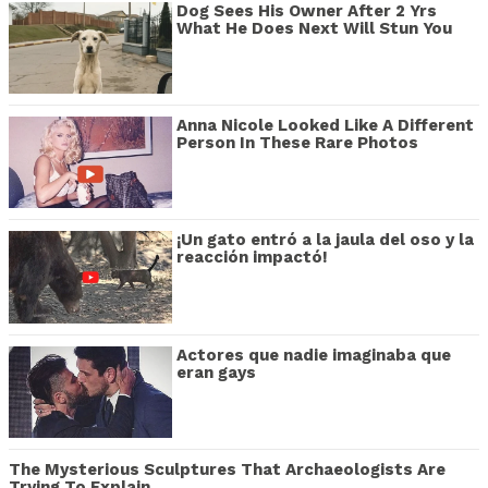
Dog Sees His Owner After 2 Yrs
What He Does Next Will Stun You
Anna Nicole Looked Like A Different
Person In These Rare Photos
¡Un gato entró a la jaula del oso y la
reacción impactó!
Actores que nadie imaginaba que
eran gays
The Mysterious Sculptures That Archaeologists Are
Trying To Explain