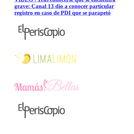
grave: Canal 13 dio a conocer particular
registro en caso de PDI que se parapetó