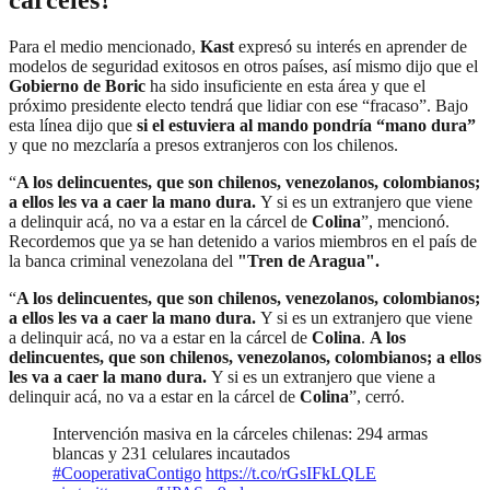
cárceles?
Para el medio mencionado,
Kast
expresó su interés en aprender de
modelos de seguridad exitosos en otros países, así mismo dijo que el
Gobierno de Boric
ha sido insuficiente en esta área y que el
próximo presidente electo tendrá que lidiar con ese “fracaso”. Bajo
esta línea dijo que
si el estuviera al mando pondría “mano dura”
y que no mezclaría a presos extranjeros con los chilenos.
“
A los delincuentes, que son chilenos, venezolanos, colombianos;
a ellos les va a caer la mano dura.
Y si es un extranjero que viene
a delinquir acá, no va a estar en la cárcel de
Colina
”, mencionó.
Recordemos que ya se han detenido a varios miembros en el país de
la banca criminal venezolana del
"Tren de Aragua".
“
A los delincuentes, que son chilenos, venezolanos, colombianos;
a ellos les va a caer la mano dura.
Y si es un extranjero que viene
a delinquir acá, no va a estar en la cárcel de
Colina
.
A los
delincuentes, que son chilenos, venezolanos, colombianos; a ellos
les va a caer la mano dura.
Y si es un extranjero que viene a
delinquir acá, no va a estar en la cárcel de
Colina
”, cerró.
Intervención masiva en la cárceles chilenas: 294 armas
blancas y 231 celulares incautados
#CooperativaContigo
https://t.co/rGsIFkLQLE