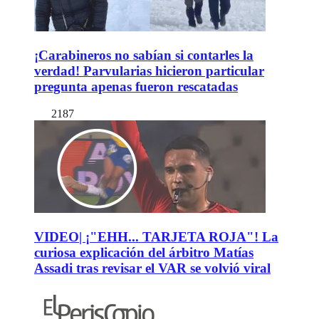
¡Carabineros no sabían si contarles la
verdad! Parvularias hicieron particular
pregunta apenas fueron rescatadas
2187
VIDEO| ¡"EHH... TARJETA ROJA"! La
curiosa explicación del árbitro Matías
Assadi tras revisar el VAR se volvió viral