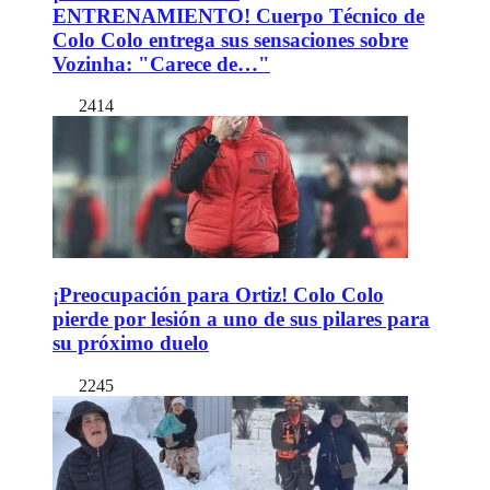
ENTRENAMIENTO! Cuerpo Técnico de
Colo Colo entrega sus sensaciones sobre
Vozinha: "Carece de…"
2414
¡Preocupación para Ortiz! Colo Colo
pierde por lesión a uno de sus pilares para
su próximo duelo
2245