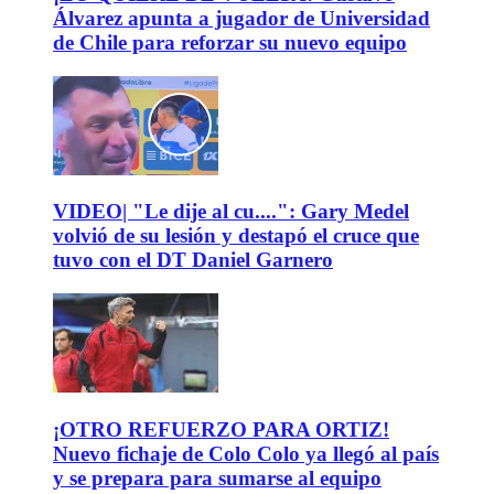
Álvarez apunta a jugador de Universidad
de Chile para reforzar su nuevo equipo
VIDEO| "Le dije al cu....": Gary Medel
volvió de su lesión y destapó el cruce que
tuvo con el DT Daniel Garnero
¡OTRO REFUERZO PARA ORTIZ!
Nuevo fichaje de Colo Colo ya llegó al país
y se prepara para sumarse al equipo