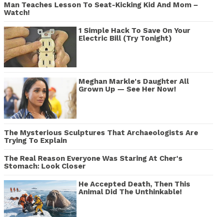
Man Teaches Lesson To Seat-Kicking Kid And Mom –
Watch!
1 Simple Hack To Save On Your
Electric Bill (Try Tonight)
Meghan Markle's Daughter All
Grown Up — See Her Now!
The Mysterious Sculptures That Archaeologists Are
Trying To Explain
The Real Reason Everyone Was Staring At Cher's
Stomach: Look Closer
He Accepted Death, Then This
Animal Did The Unthinkable!