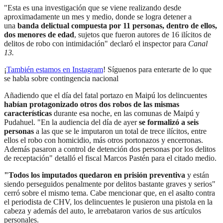
"Esta es una investigación que se viene realizando desde
aproximadamente un mes y medio, donde se logra detener a
una
banda delictual compuesta por 11 personas, dentro de ellos,
dos menores de edad
, sujetos que fueron autores de 16 ilícitos de
delitos de robo con intimidación" declaró el inspector para
Canal
13.
¡
También estamos en Instagram
! Síguenos para enterarte de lo que
se habla sobre contingencia nacional
Añadiendo que el día del fatal portazo en Maipú los delincuentes
habían protagonizado otros dos robos de las mismas
características
durante esa noche, en las comunas de Maipú y
Pudahuel. "En la audiencia del día de ayer
se formalizó a seis
personas
a las que se le imputaron un total de trece ilícitos, entre
ellos el robo con homicidio, más otros portonazos y encerronas.
Además pasaron a control de detención dos personas por los delitos
de receptación" detalló el fiscal Marcos Pastén para el citado medio.
"Todos los imputados quedaron en prisión preventiva
y están
siendo perseguidos penalmente por delitos bastante graves y serios"
cerró sobre el mismo tema. Cabe mencionar que, en el asalto contra
el periodista de CHV, los delincuentes le pusieron una pistola en la
cabeza y además del auto, le arrebataron varios de sus artículos
personales.