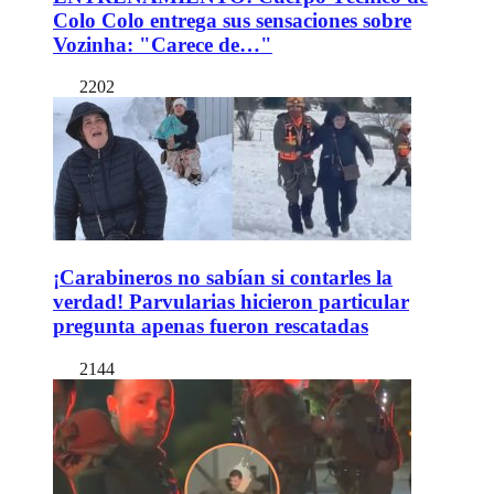
Colo Colo entrega sus sensaciones sobre
Vozinha: "Carece de…"
2202
¡Carabineros no sabían si contarles la
verdad! Parvularias hicieron particular
pregunta apenas fueron rescatadas
2144