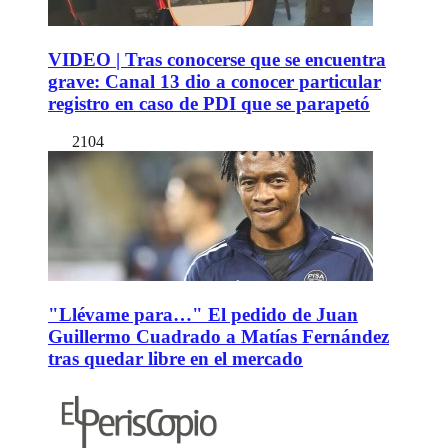
VIDEO | Tras conocerse que se encuentra
grave: Canal 13 dio a conocer particular
registro en caso de PDI que se parapetó
2104
"Llévame para…" El pedido de Juan
Guillermo Cuadrado a Matías Fernández
tras quedar libre en el mercado