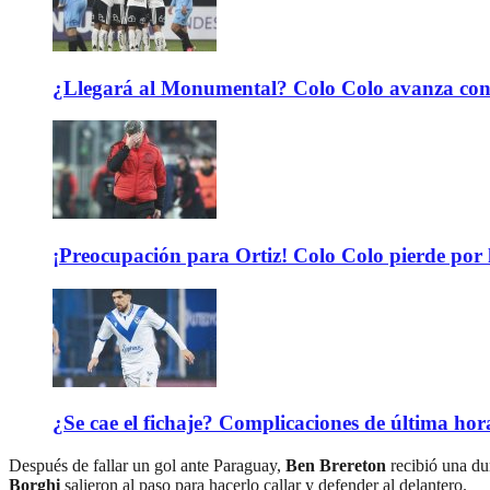
¿Llegará al Monumental? Colo Colo avanza con 
¡Preocupación para Ortiz! Colo Colo pierde por 
¿Se cae el fichaje? Complicaciones de última hor
Después de fallar un gol ante Paraguay,
Ben Brereton
recibió una dur
Borghi
salieron al paso para hacerlo callar y defender al delantero.