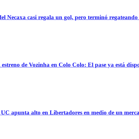
el Necaxa casi regala un gol, pero terminó regatean
reno de Vozinha en Colo Colo: El pase ya está dispo
 la UC apunta alto en Libertadores en medio de un mer