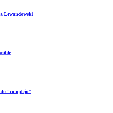
do a Lewandowski
nible
cado "complejo"