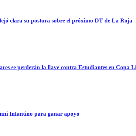
ejó clara su postura sobre el próximo DT de La Roja
lares se perderán la llave contra Estudiantes en Copa L
anni Infantino para ganar apoyo