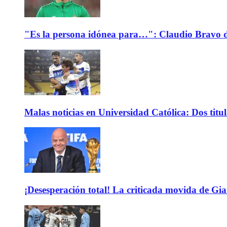
"Es la persona idónea para…": Claudio Bravo d
Malas noticias en Universidad Católica: Dos titu
¡Desesperación total! La criticada movida de Gi