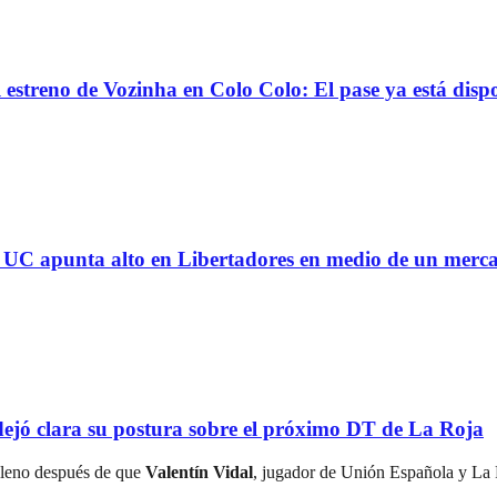
reno de Vozinha en Colo Colo: El pase ya está dispo
 la UC apunta alto en Libertadores en medio de un mer
ejó clara su postura sobre el próximo DT de La Roja
hileno después de que
Valentín Vidal
, jugador de Unión Española y La 