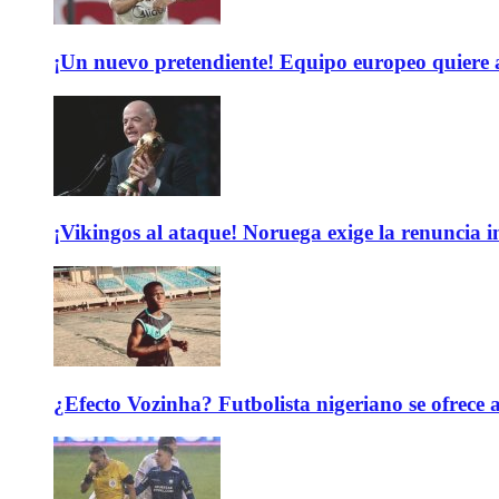
¡Un nuevo pretendiente! Equipo europeo quiere
¡Vikingos al ataque! Noruega exige la renuncia 
¿Efecto Vozinha? Futbolista nigeriano se ofrec