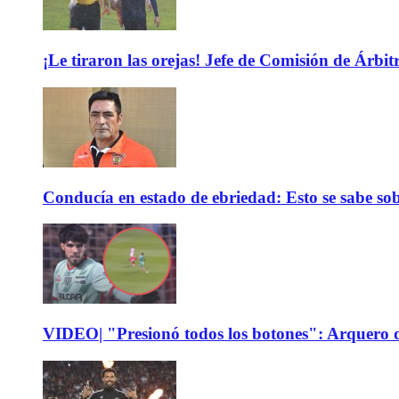
¡Le tiraron las orejas! Jefe de Comisión de Árbi
Conducía en estado de ebriedad: Esto se sabe sob
VIDEO| "Presionó todos los botones": Arquero d