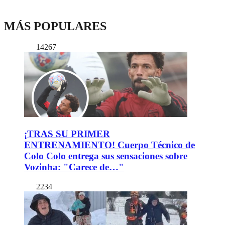
MÁS POPULARES
14267
¡TRAS SU PRIMER
ENTRENAMIENTO! Cuerpo Técnico de
Colo Colo entrega sus sensaciones sobre
Vozinha: "Carece de…"
2234