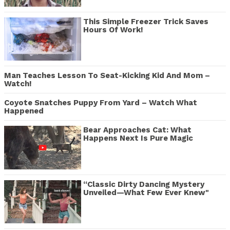
This Simple Freezer Trick Saves
Hours Of Work!
Man Teaches Lesson To Seat-Kicking Kid And Mom –
Watch!
Coyote Snatches Puppy From Yard – Watch What
Happened
Bear Approaches Cat: What
Happens Next Is Pure Magic
“Classic Dirty Dancing Mystery
Unveiled—What Few Ever Knew"