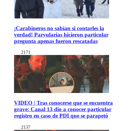
¡Carabineros no sabían si contarles la
verdad! Parvularias hicieron particular
pregunta apenas fueron rescatadas
2171
VIDEO | Tras conocerse que se encuentra
grave: Canal 13 dio a conocer particular
registro en caso de PDI que se parapetó
2137