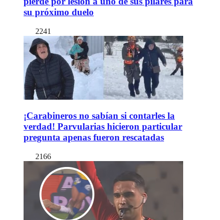
pierde por lesión a uno de sus pilares para
su próximo duelo
2241
¡Carabineros no sabían si contarles la
verdad! Parvularias hicieron particular
pregunta apenas fueron rescatadas
2166