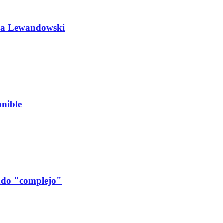
do a Lewandowski
nible
cado "complejo"