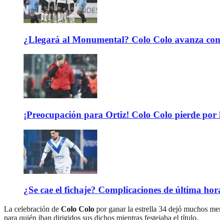
¿Llegará al Monumental? Colo Colo avanza con 
¡Preocupación para Ortiz! Colo Colo pierde por 
¿Se cae el fichaje? Complicaciones de última hor
La celebración de
Colo Colo
por ganar la estrella 34 dejó muchos me
para quién iban dirigidos sus dichos mientras festejaba el título.