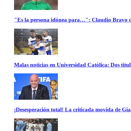
"Es la persona idónea para…": Claudio Bravo d
Malas noticias en Universidad Católica: Dos titu
¡Desesperación total! La criticada movida de Gi