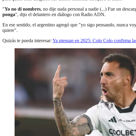
"
Yo no di nombres
, no dije nada personal a nadie (...) Fue un desca
ponga
", dijo el delantero en diálogo con Radio ADN.
En ese sentido, el argentino agregó que "yo sigo pensando, nunca voy
quiere".
Quizás te pueda interesar:
Ya piensan en 2025: Colo Colo confirma las