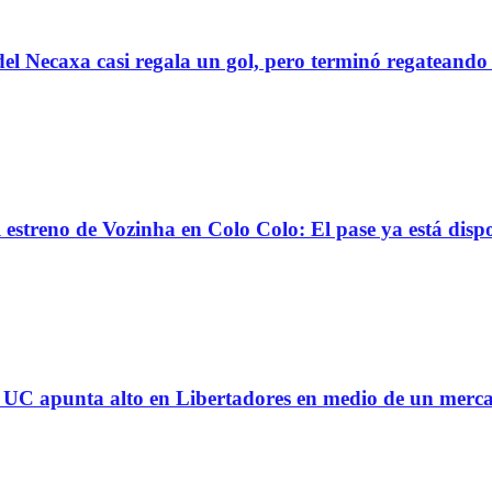
el Necaxa casi regala un gol, pero terminó regatean
reno de Vozinha en Colo Colo: El pase ya está dispo
 la UC apunta alto en Libertadores en medio de un mer