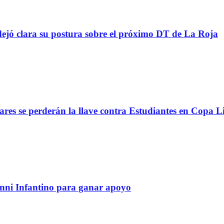
ejó clara su postura sobre el próximo DT de La Roja
lares se perderán la llave contra Estudiantes en Copa L
anni Infantino para ganar apoyo