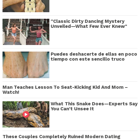
“Classic Dirty Dancing Mystery
Unveiled—What Few Ever Knew"
Puedes deshacerte de ellas en poco
tiempo con este sencillo truco
Man Teaches Lesson To Seat-Kicking Kid And Mom –
Watch!
What This Snake Does—Experts Say
You Can't Unsee It
These Couples Completely Ruined Modern Dating