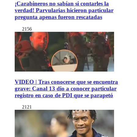
¡Carabineros no sabían si contarles la
verdad! Parvularias hicieron particular
pregunta apenas fueron rescatadas
2156
VIDEO | Tras conocerse que se encuentra
grave: Canal 13 dio a conocer particular
registro en caso de PDI que se parapetó
2121