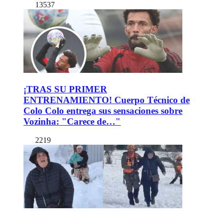
13537
¡TRAS SU PRIMER
ENTRENAMIENTO! Cuerpo Técnico de
Colo Colo entrega sus sensaciones sobre
Vozinha: "Carece de…"
2219