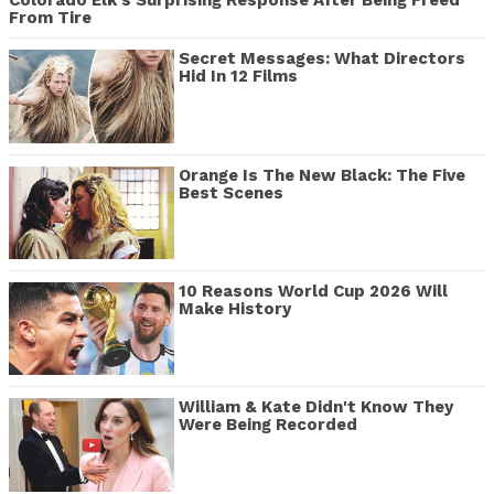
Colorado Elk's Surprising Response After Being Freed
From Tire
Secret Messages: What Directors
Hid In 12 Films
Orange Is The New Black: The Five
Best Scenes
10 Reasons World Cup 2026 Will
Make History
William & Kate Didn't Know They
Were Being Recorded