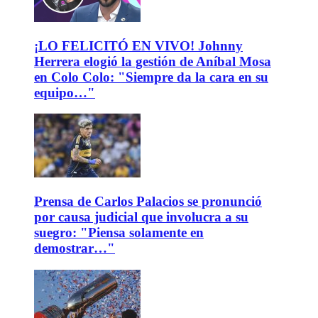
¡LO FELICITÓ EN VIVO! Johnny
Herrera elogió la gestión de Aníbal Mosa
en Colo Colo: "Siempre da la cara en su
equipo…"
Prensa de Carlos Palacios se pronunció
por causa judicial que involucra a su
suegro: "Piensa solamente en
demostrar…"