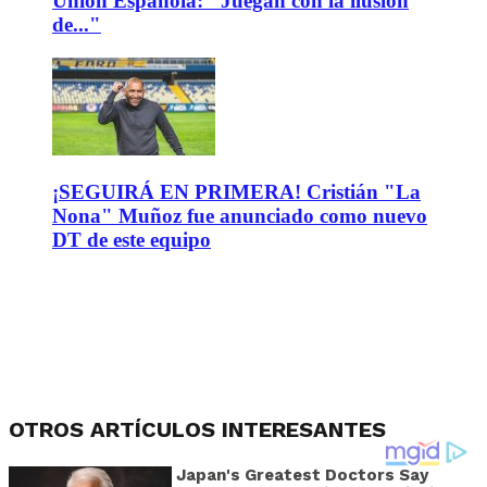
Unión Española: "Juegan con la ilusión
de..."
¡SEGUIRÁ EN PRIMERA! Cristián "La
Nona" Muñoz fue anunciado como nuevo
DT de este equipo
OTROS ARTÍCULOS INTERESANTES
Japan's Greatest Doctors Say