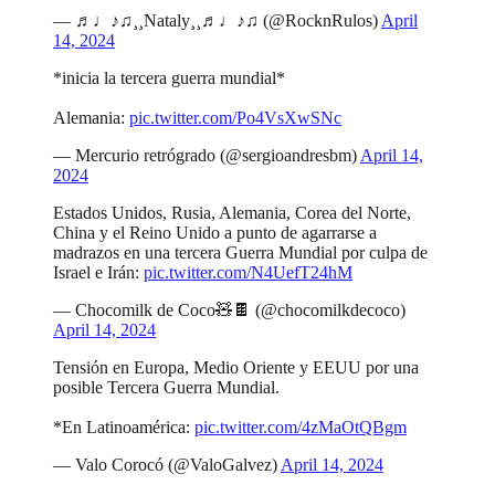
— ♬♩♪♫¸¸Nataly¸¸♬♩♪♫ (@RocknRulos)
April
14, 2024
*inicia la tercera guerra mundial*
Alemania:
pic.twitter.com/Po4VsXwSNc
— Mercurio retrógrado (@sergioandresbm)
April 14,
2024
Estados Unidos, Rusia, Alemania, Corea del Norte,
China y el Reino Unido a punto de agarrarse a
madrazos en una tercera Guerra Mundial por culpa de
Israel e Irán:
pic.twitter.com/N4UefT24hM
— Chocomilk de Coco🧸🍫 (@chocomilkdecoco)
April 14, 2024
Tensión en Europa, Medio Oriente y EEUU por una
posible Tercera Guerra Mundial.
*En Latinoamérica:
pic.twitter.com/4zMaOtQBgm
— Valo Corocó (@ValoGalvez)
April 14, 2024