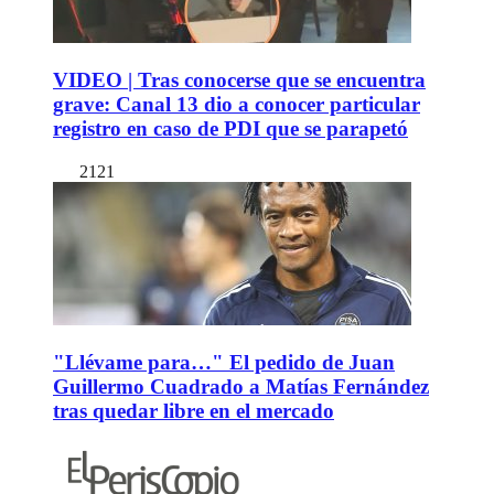
VIDEO | Tras conocerse que se encuentra
grave: Canal 13 dio a conocer particular
registro en caso de PDI que se parapetó
2121
"Llévame para…" El pedido de Juan
Guillermo Cuadrado a Matías Fernández
tras quedar libre en el mercado