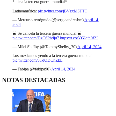
*inicia la tercera guerra mundial*
Latinoamérica:
pic.twitter.com/jBVzxM5TTT
— Mercurio retrógrado (@sergioandresbm)
April 14,
2024
🚨 Se cancela la tercera guerra mundial 🚨
pic.twitter.com/DzC6Phdju7
https://t.co/YGIqth0f2J
— Milei SheIby (@TommyShelby_30)
April 14, 2024
Los mexicanos yendo a la tercera guerra mundial
pic.twitter.com/8TdQDCnZkL
— Fabipa (@fabipa90)
April 14, 2024
NOTAS DESTACADAS