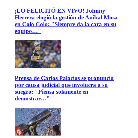
¡LO FELICITÓ EN VIVO! Johnny
Herrera elogió la gestión de Aníbal Mosa
en Colo Colo: "Siempre da la cara en su
equipo…"
Prensa de Carlos Palacios se pronunció
por causa judicial que involucra a su
suegro: "Piensa solamente en
demostrar…"