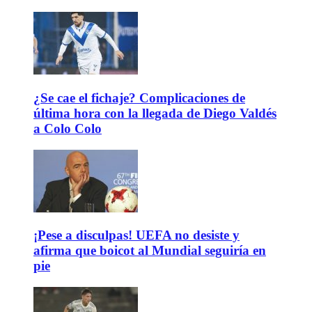
¿Se cae el fichaje? Complicaciones de
última hora con la llegada de Diego Valdés
a Colo Colo
¡Pese a disculpas! UEFA no desiste y
afirma que boicot al Mundial seguiría en
pie