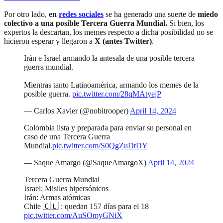
Por otro lado,
en
redes sociales
se ha generado una suerte de
miedo
colectivo a una posible
Tercera Guerra Mundial.
Si bien, los
expertos la descartan, los memes respecto a dicha posibilidad no se
hicieron esperar y llegaron a
X (antes Twitter)
.
Irán e Israel armando la antesala de una posible tercera
guerra mundial.
Mientras tanto Latinoamérica, armando los memes de la
posible guerra.
pic.twitter.com/28qMAtyejP
— Carlos Xavier (@nobitrooper)
April 14, 2024
Colombia lista y preparada para enviar su personal en
caso de una Tercera Guerra
Mundial.
pic.twitter.com/S0QgZuDtDY
— Saque Amargo (@SaqueAmargoX)
April 14, 2024
Tercera Guerra Mundial
Israel: Misiles hipersónicos
Irán: Armas atómicas
Chile 🇨🇱 : quedan 157 días para el 18
pic.twitter.com/AuSOmyGNiX