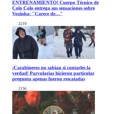
ENTRENAMIENTO! Cuerpo Técnico de
Colo Colo entrega sus sensaciones sobre
Vozinha: "Carece de…"
2219
¡Carabineros no sabían si contarles la
verdad! Parvularias hicieron particular
pregunta apenas fueron rescatadas
2156