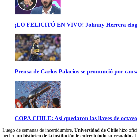
¡LO FELICITÓ EN VIVO! Johnny Herrera elogió 
Prensa de Carlos Palacios se pronunció por caus
COPA CHILE: Así quedaron las llaves de octavos 
Luego de semanas de incertidumbre,
Universidad de Chile
hizo ofici
hecho,
un histórico de la institución le entregó todo su respaldo
al