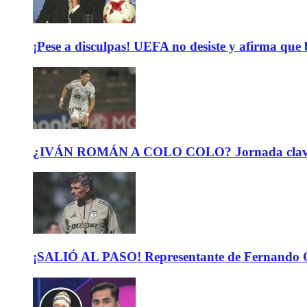
¡Pese a disculpas! UEFA no desiste y afirma que 
¿IVÁN ROMÁN A COLO COLO? Jornada clave para 
¡SALIÓ AL PASO! Representante de Fernando Or