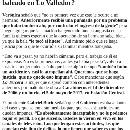
baleado en Lo Valledor?
Verónica
señaló que “no es primera vez que esto le ocurre a mi
hermano.
Anteriormente recibió una puñalada por un problema
que hubo también ahí, por controlar el ingreso de la gente”
para
luego agregar que la situación ha generado mucha angustia en su
familia quienes esperan que la operación de su hermano salga bien,
ya que la bala
“le tocó el hueso”.
Así mismo pidió que se haga
justicia por lo que le ocurrió a su familiar mientras trabajaba.
“Esto va a pasar, ya no habrán cámaras, pero el trabajo de él es
exponerse. No es la primera vez, antes ya había pasado”,volvió a
insistir la mujer quien señaló que hace algún tiempo
“también hubo
un accidente y casi lo atropellan ahí. Queremos que se haga
justicia, que no quede esto impune”
. Cabe mencionar que según
La Tercera
la mujer que disparó contaba con antecedentes
anteriores por maltrato de obra a
Carabineros el 14 de diciembre
de 2006 y un hurto, el 5 de mayo de 2017, en Estación Central.
El presidente
Gabriel Boric
señaló que el
Gobierno
estaba al tanto
del caso y que se tomarán medidas para que estas situaciones no
queden impunes.
“Es absolutamente inaceptable y no le podemos
bajar el perfil. Lo que sucedió, ustedes lo vieron en vivo en los
canales de televisión. Los que tengan estas actitudes, los que
cometan este tipo de delitos, lo que tienen que saber es que los