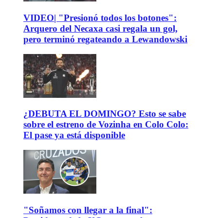
VIDEO| "Presionó todos los botones":
Arquero del Necaxa casi regala un gol,
pero terminó regateando a Lewandowski
¿DEBUTA EL DOMINGO? Esto se sabe
sobre el estreno de Vozinha en Colo Colo:
El pase ya está disponible
"Soñamos con llegar a la final":