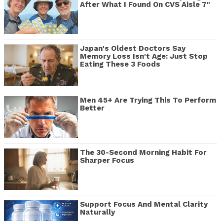
After What I Found On CVS Aisle 7"
Japan's Oldest Doctors Say
Memory Loss Isn't Age: Just Stop
Eating These 3 Foods
Men 45+ Are Trying This To Perform
Better
The 30-Second Morning Habit For
Sharper Focus
Support Focus And Mental Clarity
Naturally