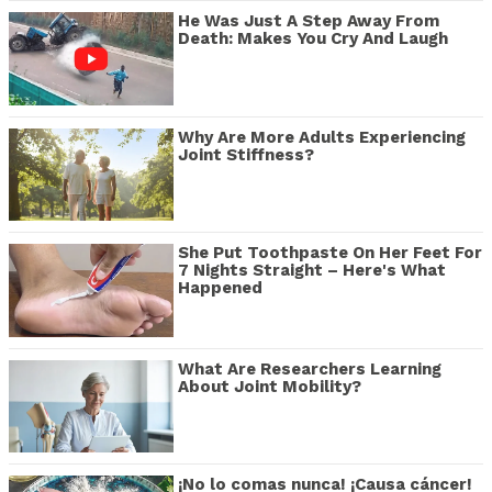
He Was Just A Step Away From
Death: Makes You Cry And Laugh
Why Are More Adults Experiencing
Joint Stiffness?
She Put Toothpaste On Her Feet For
7 Nights Straight – Here's What
Happened
What Are Researchers Learning
About Joint Mobility?
¡No lo comas nunca! ¡Causa cáncer!