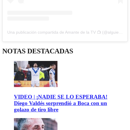
Una publicación compartida de Amante de la TV 📺 (@alguien_te_observa)
NOTAS DESTACADAS
VIDEO | ¡NADIE SE LO ESPERABA!
Diego Valdés sorprendió a Boca con un
golazo de tiro libre