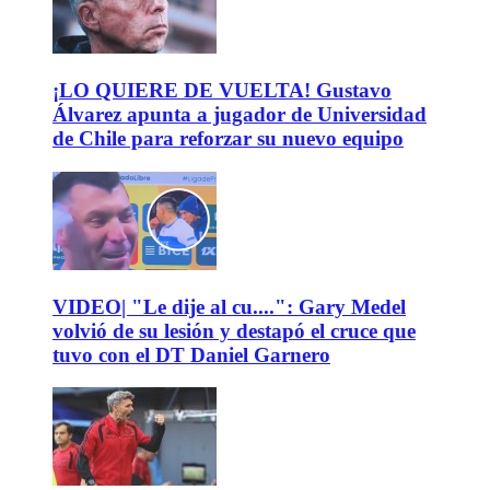
¡LO QUIERE DE VUELTA! Gustavo
Álvarez apunta a jugador de Universidad
de Chile para reforzar su nuevo equipo
VIDEO| "Le dije al cu....": Gary Medel
volvió de su lesión y destapó el cruce que
tuvo con el DT Daniel Garnero