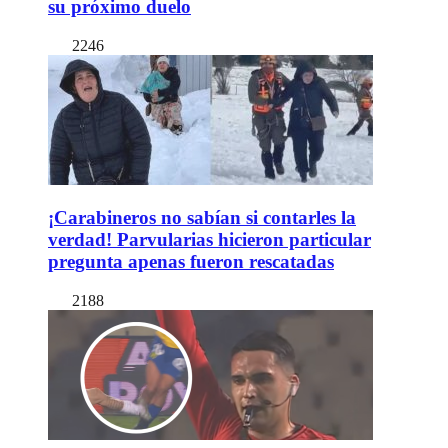
su próximo duelo
2246
¡Carabineros no sabían si contarles la
verdad! Parvularias hicieron particular
pregunta apenas fueron rescatadas
2188