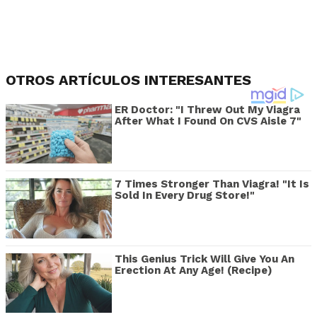
OTROS ARTÍCULOS INTERESANTES
ER Doctor: "I Threw Out My Viagra
After What I Found On CVS Aisle 7"
7 Times Stronger Than Viagra! "It Is
Sold In Every Drug Store!"
This Genius Trick Will Give You An
Erection At Any Age! (Recipe)