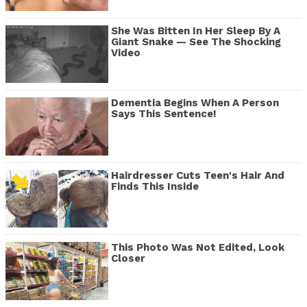
She Was Bitten In Her Sleep By A
Giant Snake — See The Shocking
Video
Dementia Begins When A Person
Says This Sentence!
Hairdresser Cuts Teen's Hair And
Finds This Inside
This Photo Was Not Edited, Look
Closer