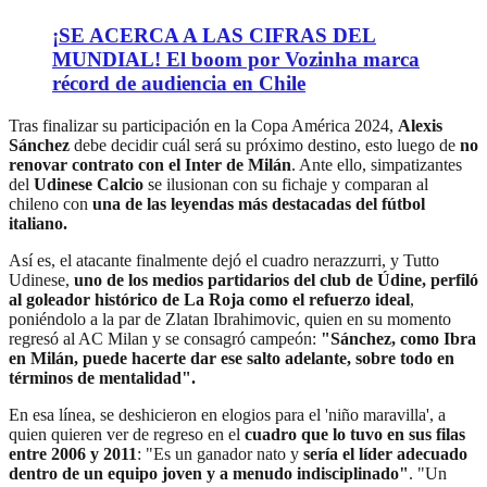
¡SE ACERCA A LAS CIFRAS DEL
MUNDIAL! El boom por Vozinha marca
récord de audiencia en Chile
Tras finalizar su participación en la Copa América 2024,
Alexis
Sánchez
debe decidir cuál será su próximo destino, esto luego de
no
renovar contrato con el Inter de Milán
. Ante ello, simpatizantes
del
Udinese Calcio
se ilusionan con su fichaje y comparan al
chileno con
una de las leyendas más destacadas del fútbol
italiano.
Así es, el atacante finalmente dejó el cuadro nerazzurri, y Tutto
Udinese,
uno de los medios partidarios del club de Údine, perfiló
al goleador histórico de La Roja como el refuerzo ideal
,
poniéndolo a la par de Zlatan Ibrahimovic, quien en su momento
regresó al AC Milan y se consagró campeón:
"Sánchez, como Ibra
en Milán, puede hacerte dar ese salto adelante, sobre todo en
términos de mentalidad".
En esa línea, se deshicieron en elogios para el 'niño maravilla', a
quien quieren ver de regreso en el
cuadro que lo tuvo en sus filas
entre 2006 y 2011
: "Es un ganador nato y
sería el líder adecuado
dentro de un equipo joven y a menudo indisciplinado"
. "Un