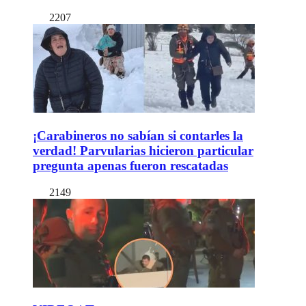
2207
¡Carabineros no sabían si contarles la
verdad! Parvularias hicieron particular
pregunta apenas fueron rescatadas
2149