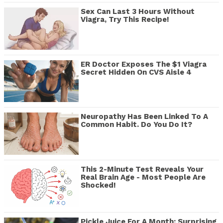
Sex Can Last 3 Hours Without
Viagra, Try This Recipe!
ER Doctor Exposes The $1 Viagra
Secret Hidden On CVS Aisle 4
Neuropathy Has Been Linked To A
Common Habit. Do You Do It?
This 2-Minute Test Reveals Your
Real Brain Age - Most People Are
Shocked!
Pickle Juice For A Month: Surprising