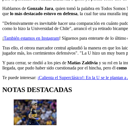
Hablamos de
Gonzalo Jara
, quien tomó la palabra en Todos Somos T
que
lo más destacado estuvo en defensa
, la cual fue una muralla im
"Defensivamente es inevitable hacer una comparación en cuánto pudo
como lo hizo la Universidad de Chile", arrancó el ya retirado bicamp
¡
También estamos en Instagram
! Síguenos para enterarte de lo último 
Tras ello, el otrora marcador central aplaudió la manera en que los lai
jugador más, los corrimientos defensivos". "La U hizo un muy buen part
Y para cerrar, se rindió a los pies de
Matías Zaldivia
y su rol en la in
llegada, que pudo haber sido cuestionada por el hincha, pero él
como 
Te puede interesar:
¡Calienta el Superclásico!: En la U se le plantan a
NOTAS DESTACADAS