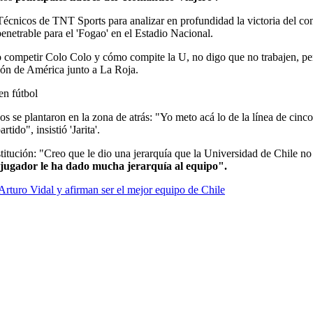
écnicos de TNT Sports para analizar en profundidad la victoria del co
penetrable para el 'Fogao' en el Estadio Nacional.
 competir Colo Colo y cómo compite la U, no digo que no trabajen, p
eón de América junto a La Roja.
en fútbol
cos se plantaron en la zona de atrás: "Yo meto acá lo de la línea de cinc
ido", insistió 'Jarita'.
stitución: "Creo que le dio una jerarquía que la Universidad de Chile n
jugador le ha dado mucha jerarquía al equipo".
 Arturo Vidal y afirman ser el mejor equipo de Chile