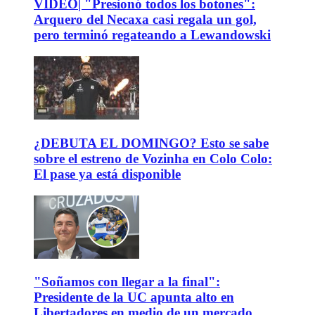
VIDEO| "Presionó todos los botones":
Arquero del Necaxa casi regala un gol,
pero terminó regateando a Lewandowski
¿DEBUTA EL DOMINGO? Esto se sabe
sobre el estreno de Vozinha en Colo Colo:
El pase ya está disponible
"Soñamos con llegar a la final":
Presidente de la UC apunta alto en
Libertadores en medio de un mercado