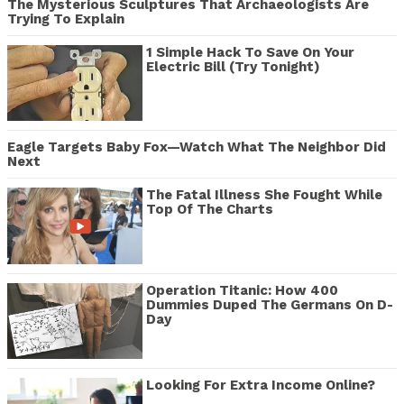
The Mysterious Sculptures That Archaeologists Are
Trying To Explain
1 Simple Hack To Save On Your
Electric Bill (Try Tonight)
Eagle Targets Baby Fox—Watch What The Neighbor Did
Next
The Fatal Illness She Fought While
Top Of The Charts
Operation Titanic: How 400
Dummies Duped The Germans On D-
Day
Looking For Extra Income Online?