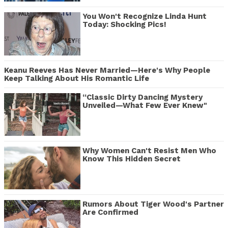
You Won't Recognize Linda Hunt
Today: Shocking Pics!
Keanu Reeves Has Never Married—Here's Why People
Keep Talking About His Romantic Life
“Classic Dirty Dancing Mystery
Unveiled—What Few Ever Knew"
Why Women Can't Resist Men Who
Know This Hidden Secret
Rumors About Tiger Wood's Partner
Are Confirmed