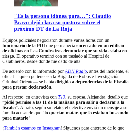
"Es la persona idónea para…": Claudio
Bravo dejó clara su postura sobre el
próximo DT de La Roja
Equipos policiales negociaron durante varias horas con un
funcionario de la PDI
que permanecía
encerrado en un edificio
de oficinas en Las Condes tras denunciar que su vida estaba en
riesgo.
El operativo terminó con su traslado al Hospital de
Carabineros, desde donde fue dado de alta.
De acuerdo con lo informado por
ADN Radio
, antes del incidente, el
oficial —quien pertenece a la Brigada de Robos e Investigación
Criminal Oriente— se había
dirigido a dependencias de la Fiscalía
para prestar declaración
.
Al respecto, en entrevista con
T13
, su esposa, Alejandra, detalló que
“
pidió permiso a las 11 de la mañana para salir a declarar a la
fiscalía
". Al rato, según su relato, el detective envió un mensaje a su
familia acusando que “
lo querían matar, que lo estaban buscando
para matarlo
".
¡
También estamos en Instagram
! Síguenos para enterarte de lo que