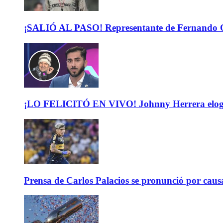
¡SALIÓ AL PASO! Representante de Fernando Or
¡LO FELICITÓ EN VIVO! Johnny Herrera elogió 
Prensa de Carlos Palacios se pronunció por caus