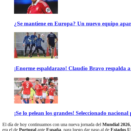
¿Se mantiene en Europa? Un nuevo equipo aparec
¡Enorme espaldarazo! Claudio Bravo respalda a 
¡Se lo pelean los grandes! Seleccionado nacional
El día de hoy continuamos con una nueva jornada del
Mundial 2026
era el de
Portugal
ante
España
, para luego dar paso al de
Estados U