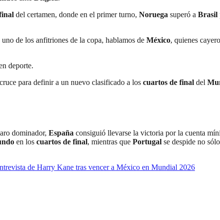
final
del certamen, donde en el primer turno,
Noruega
superó a
Brasil
 uno de los anfitriones de la copa, hablamos de
México
, quienes cayer
 en deporte.
cruce para definir a un nuevo clasificado a los
cuartos de final
del
Mun
claro dominador,
España
consiguió llevarse la victoria por la cuenta m
undo
en los
cuartos de final
, mientras que
Portugal
se despide no sól
trevista de Harry Kane tras vencer a México en Mundial 2026