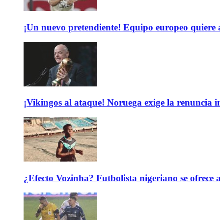
¡Un nuevo pretendiente! Equipo europeo quiere
¡Vikingos al ataque! Noruega exige la renuncia 
¿Efecto Vozinha? Futbolista nigeriano se ofrec