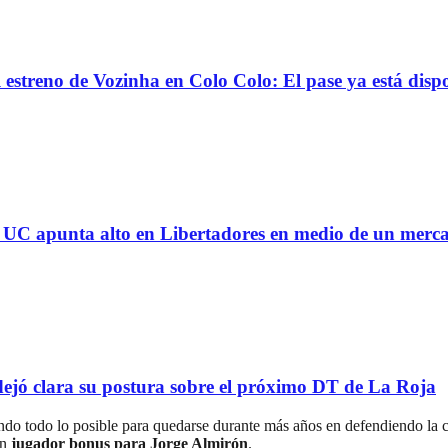
reno de Vozinha en Colo Colo: El pase ya está dispo
 la UC apunta alto en Libertadores en medio de un mer
ejó clara su postura sobre el próximo DT de La Roja
endo todo lo posible para quedarse durante más años en defendiendo la
un
jugador bonus para Jorge Almirón
.