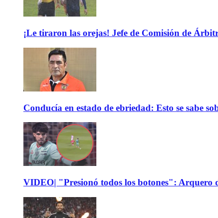
¡Le tiraron las orejas! Jefe de Comisión de Árbi
Conducía en estado de ebriedad: Esto se sabe sob
VIDEO| "Presionó todos los botones": Arquero d