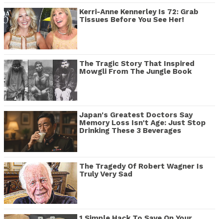
Kerri-Anne Kennerley Is 72: Grab
Tissues Before You See Her!
The Tragic Story That Inspired
Mowgli From The Jungle Book
Japan's Greatest Doctors Say
Memory Loss Isn't Age: Just Stop
Drinking These 3 Beverages
The Tragedy Of Robert Wagner Is
Truly Very Sad
1 Simple Hack To Save On Your