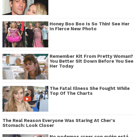
Honey Boo Boo Is So Thin! See Her
In Fierce New Photo
Remember Kit From Pretty Woman?
You Better Sit Down Before You See
Her Today
The Fatal Illness She Fought While
Top Of The Charts
The Real Reason Everyone Was Staring At Cher's
Stomach: Look Closer
No podemos creer con quién está