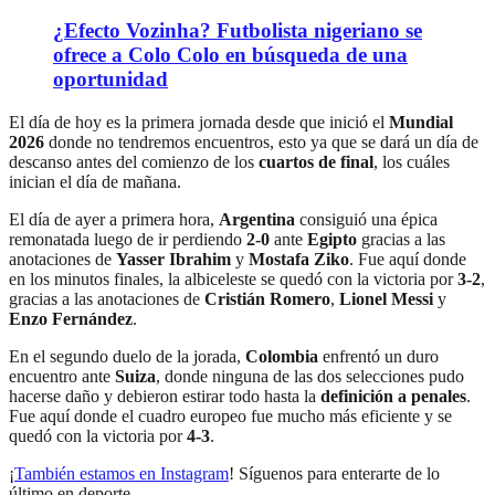
¿Efecto Vozinha? Futbolista nigeriano se
ofrece a Colo Colo en búsqueda de una
oportunidad
El día de hoy es la primera jornada desde que inició el
Mundial
2026
donde no tendremos encuentros, esto ya que se dará un día de
descanso antes del comienzo de los
cuartos de final
, los cuáles
inician el día de mañana.
El día de ayer a primera hora,
Argentina
consiguió una épica
remonatada luego de ir perdiendo
2-0
ante
Egipto
gracias a las
anotaciones de
Yasser Ibrahim
y
Mostafa Ziko
. Fue aquí donde
en los minutos finales, la albiceleste se quedó con la victoria por
3-2
,
gracias a las anotaciones de
Cristián Romero
,
Lionel Messi
y
Enzo Fernández
.
En el segundo duelo de la jorada,
Colombia
enfrentó un duro
encuentro ante
Suiza
, donde ninguna de las dos selecciones pudo
hacerse daño y debieron estirar todo hasta la
definición a penales
.
Fue aquí donde el cuadro europeo fue mucho más eficiente y se
quedó con la victoria por
4-3
.
¡
También estamos en Instagram
! Síguenos para enterarte de lo
último en deporte.