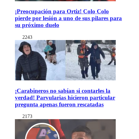
¡Preocupación para Ortiz! Colo Colo
pierde por lesión a uno de sus pilares para
su próximo duelo
2243
¡Carabineros no sabían si contarles la
verdad! Parvularias hicieron particular
pregunta apenas fueron rescatadas
2173