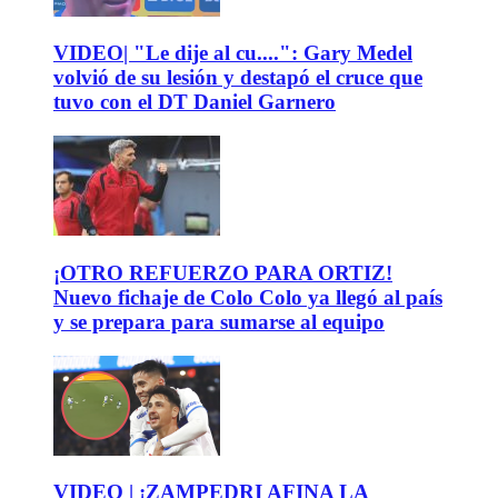
VIDEO| "Le dije al cu....": Gary Medel
volvió de su lesión y destapó el cruce que
tuvo con el DT Daniel Garnero
¡OTRO REFUERZO PARA ORTIZ!
Nuevo fichaje de Colo Colo ya llegó al país
y se prepara para sumarse al equipo
VIDEO | ¡ZAMPEDRI AFINA LA