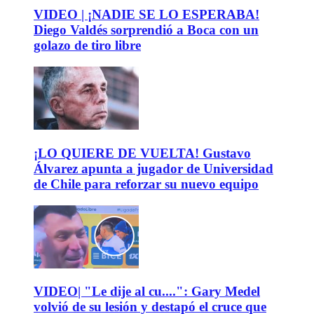
VIDEO | ¡NADIE SE LO ESPERABA!
Diego Valdés sorprendió a Boca con un
golazo de tiro libre
¡LO QUIERE DE VUELTA! Gustavo
Álvarez apunta a jugador de Universidad
de Chile para reforzar su nuevo equipo
VIDEO| "Le dije al cu....": Gary Medel
volvió de su lesión y destapó el cruce que