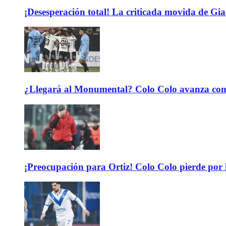
¡Desesperación total! La criticada movida de Gi
¿Llegará al Monumental? Colo Colo avanza con 
¡Preocupación para Ortiz! Colo Colo pierde por 