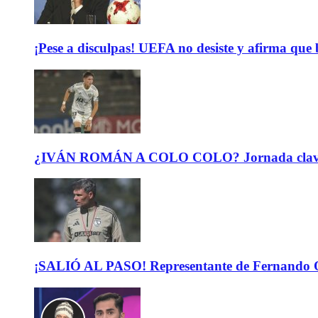
¡Pese a disculpas! UEFA no desiste y afirma que 
¿IVÁN ROMÁN A COLO COLO? Jornada clave para 
¡SALIÓ AL PASO! Representante de Fernando Or