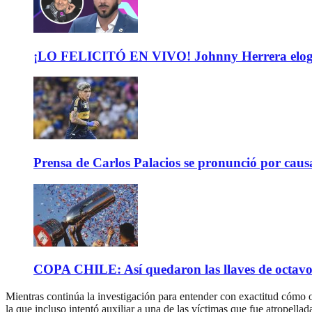
¡LO FELICITÓ EN VIVO! Johnny Herrera elogió 
Prensa de Carlos Palacios se pronunció por caus
COPA CHILE: Así quedaron las llaves de octavos 
Mientras continúa la investigación para entender con exactitud cómo 
la que incluso intentó auxiliar a una de las víctimas que fue atropella