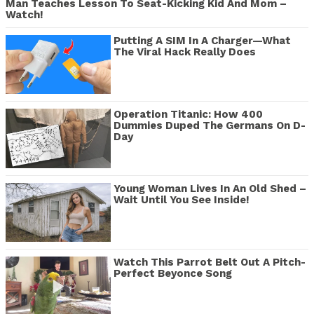
Man Teaches Lesson To Seat-Kicking Kid And Mom –
Watch!
Putting A SIM In A Charger—What
The Viral Hack Really Does
Operation Titanic: How 400
Dummies Duped The Germans On D-
Day
Young Woman Lives In An Old Shed –
Wait Until You See Inside!
Watch This Parrot Belt Out A Pitch-
Perfect Beyonce Song