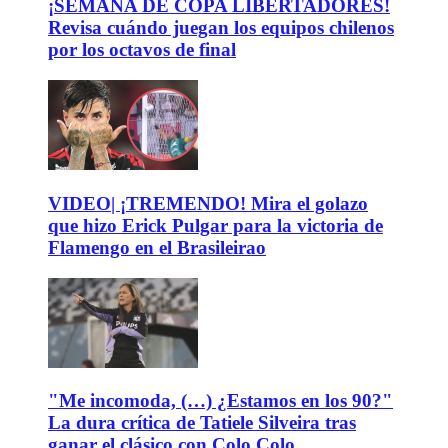
¡SEMANA DE COPA LIBERTADORES!
Revisa cuándo juegan los equipos chilenos
por los octavos de final
VIDEO| ¡TREMENDO! Mira el golazo
que hizo Erick Pulgar para la victoria de
Flamengo en el Brasileirao
"Me incomoda, (…) ¿Estamos en los 90?"
La dura crítica de Tatiele Silveira tras
ganar el clásico con Colo Colo