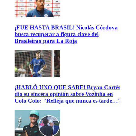
¡FUE HASTA BRASIL! Nicolás Córdova
busca recuperar a figura clave del
Brasileirao para La Roja
¡HABLÓ UNO QUE SABE! Bryan Cortés
dio su sincera opinión sobre Vozinha en
Colo Colo: "Refleja que nunca es tarde…"