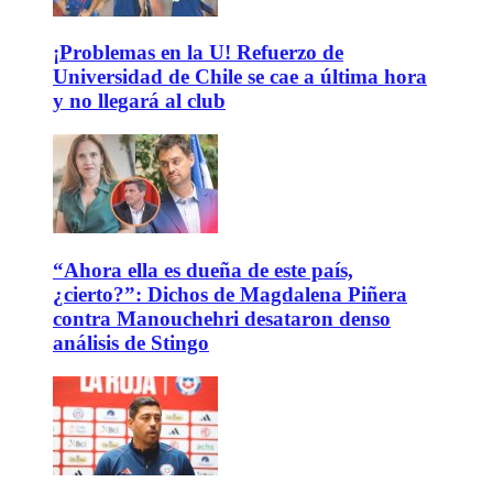
¡Problemas en la U! Refuerzo de
Universidad de Chile se cae a última hora
y no llegará al club
“Ahora ella es dueña de este país,
¿cierto?”: Dichos de Magdalena Piñera
contra Manouchehri desataron denso
análisis de Stingo