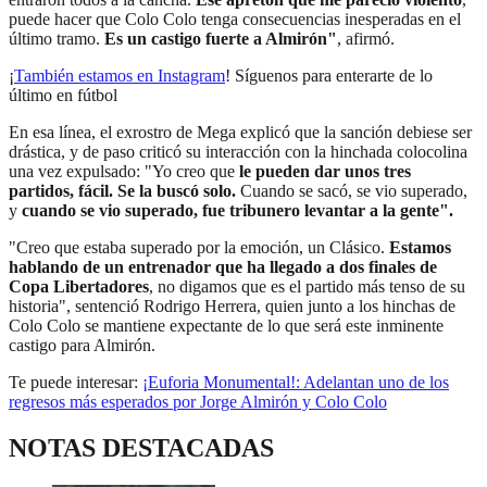
puede hacer que Colo Colo tenga consecuencias inesperadas en el
último tramo.
Es un castigo fuerte a Almirón"
, afirmó.
¡
También estamos en Instagram
! Síguenos para enterarte de lo
último en fútbol
En esa línea, el exrostro de Mega explicó que la sanción debiese ser
drástica, y de paso criticó su interacción con la hinchada colocolina
una vez expulsado: "Yo creo que
le pueden dar unos tres
partidos, fácil. Se la buscó solo.
Cuando se sacó, se vio superado,
y
cuando se vio superado, fue tribunero levantar a la gente".
"Creo que estaba superado por la emoción, un Clásico.
Estamos
hablando de un entrenador que ha llegado a dos finales de
Copa Libertadores
, no digamos que es el partido más tenso de su
historia", sentenció Rodrigo Herrera, quien junto a los hinchas de
Colo Colo se mantiene expectante de lo que será este inminente
castigo para Almirón.
Te puede interesar:
¡Euforia Monumental!: Adelantan uno de los
regresos más esperados por Jorge Almirón y Colo Colo
NOTAS DESTACADAS