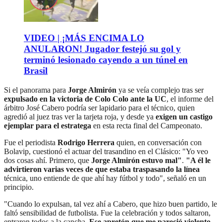
VIDEO | ¡MÁS ENCIMA LO
ANULARON! Jugador festejó su gol y
terminó lesionado cayendo a un túnel en
Brasil
Si el panorama para
Jorge Almirón
ya se veía complejo tras ser
expulsado en la victoria de Colo Colo ante la UC
, el informe del
árbitro José Cabero podría ser lapidario para el técnico, quien
agredió al juez tras ver la tarjeta roja, y desde ya
exigen un castigo
ejemplar para el estratega
en esta recta final del Campeonato.
Fue el periodista
Rodrigo Herrera
quien, en conversación con
Bolavip, cuestionó el actuar del trasandino en el Clásico: "Yo veo
dos cosas ahí. Primero, que
Jorge Almirón estuvo mal"
.
"A él le
advirtieron varias veces de que estaba traspasando la línea
técnica, uno entiende de que ahí hay fútbol y todo", señaló en un
principio.
"Cuando lo expulsan, tal vez ahí a Cabero, que hizo buen partido, le
faltó sensibilidad de futbolista. Fue la celebración y todos saltaron,
entraron todos a la cancha.
Ese apretón que me pareció violento
,