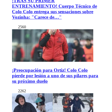
¡TRAS SU PRIMER
ENTRENAMIENTO! Cuerpo Técnico de
Colo Colo entrega sus sensaciones sobre
Vozinha: "Carece de…"
2560
¡Preocupación para Ortiz! Colo Colo
pierde por lesión a uno de sus pilares para
su próximo duelo
2262