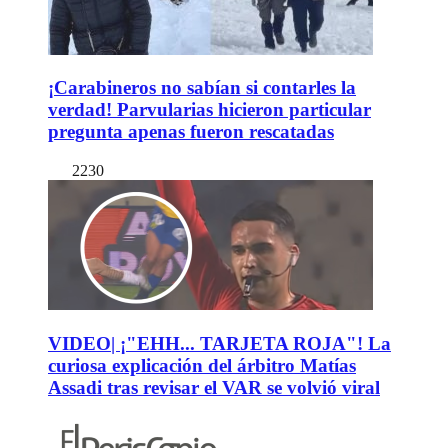
¡Carabineros no sabían si contarles la
verdad! Parvularias hicieron particular
pregunta apenas fueron rescatadas
2230
VIDEO| ¡"EHH... TARJETA ROJA"! La
curiosa explicación del árbitro Matías
Assadi tras revisar el VAR se volvió viral