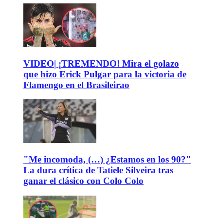
VIDEO| ¡TREMENDO! Mira el golazo
que hizo Erick Pulgar para la victoria de
Flamengo en el Brasileirao
"Me incomoda, (…) ¿Estamos en los 90?"
La dura crítica de Tatiele Silveira tras
ganar el clásico con Colo Colo