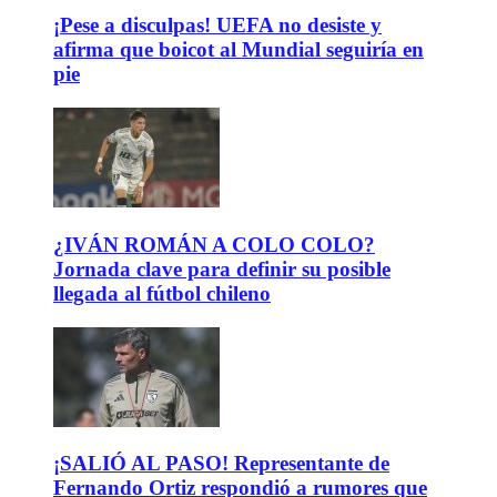
¡Pese a disculpas! UEFA no desiste y
afirma que boicot al Mundial seguiría en
pie
¿IVÁN ROMÁN A COLO COLO?
Jornada clave para definir su posible
llegada al fútbol chileno
¡SALIÓ AL PASO! Representante de
Fernando Ortiz respondió a rumores que