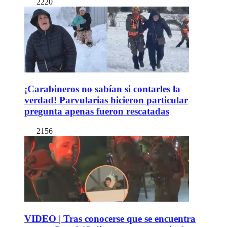
2220
¡Carabineros no sabían si contarles la
verdad! Parvularias hicieron particular
pregunta apenas fueron rescatadas
2156
VIDEO | Tras conocerse que se encuentra