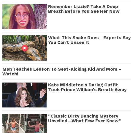
Remember Lizzie? Take A Deep
Breath Before You See Her Now
What This Snake Does—Experts Say
You Can't Unsee It
Man Teaches Lesson To Seat-Kicking Kid And Mom –
Watch!
Kate Middleton's Daring Outfit
Took Prince William's Breath Away
“Classic Dirty Dancing Mystery
Unveiled—What Few Ever Knew"