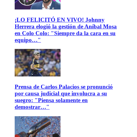
¡LO FELICITÓ EN VIVO! Johnny
Herrera elogió la gestión de Aníbal Mosa
en Colo Colo: "Siempre da la cara en su
equipo…"
Prensa de Carlos Palacios se pronunció
por causa judicial que involucra a su
suegro: "Piensa solamente en
demostrar…"